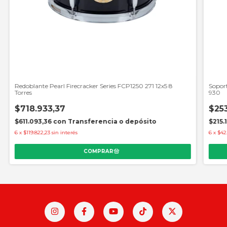
Redoblante Pearl Firecracker Series FCP1250 271 12x5 8
Sopor
Torres
930
$718.933,37
$25
$611.093,36
con
Transferencia o depósito
$215.
6
x
$119.822,23
sin interés
6
x
$42