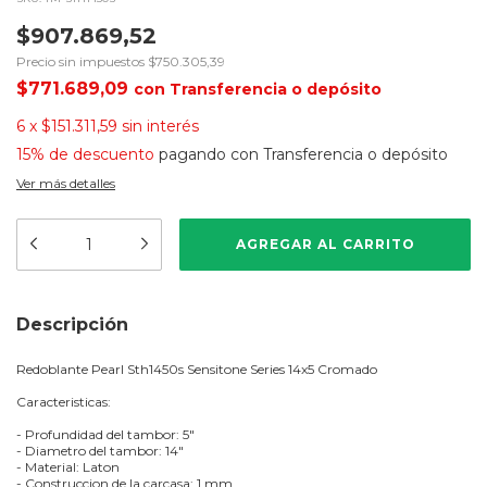
$907.869,52
Precio sin impuestos
$750.305,39
$771.689,09
con
Transferencia o depósito
6
x
$151.311,59
sin interés
15% de descuento
pagando con Transferencia o depósito
Ver más detalles
Descripción
Redoblante Pearl Sth1450s Sensitone Series 14x5 Cromado
Caracteristicas:
- Profundidad del tambor: 5"
- Diametro del tambor: 14"
- Material: Laton
- Construccion de la carcasa: 1 mm