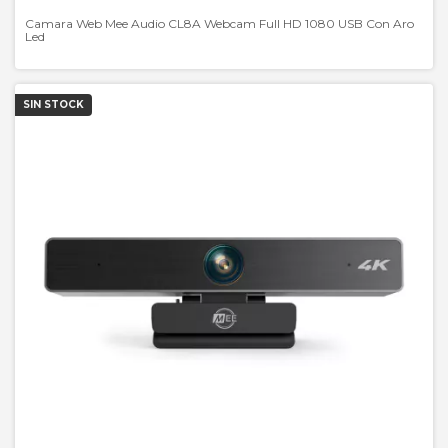
Camara Web Mee Audio CL8A Webcam Full HD 1080 USB Con Aro
Led
SIN STOCK