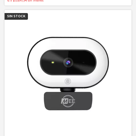
6
x
$13.641,94
sin interés
SIN STOCK