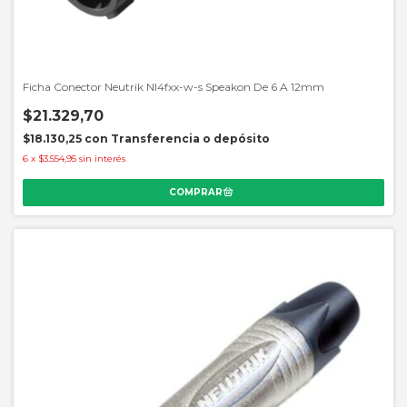
Ficha Conector Neutrik Nl4fxx-w-s Speakon De 6 A 12mm
$21.329,70
$18.130,25
con
Transferencia o depósito
6
x
$3.554,95
sin interés