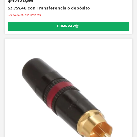
$4.420,56
$3.757,48
con
Transferencia o depósito
6
x
$736,76
sin interés