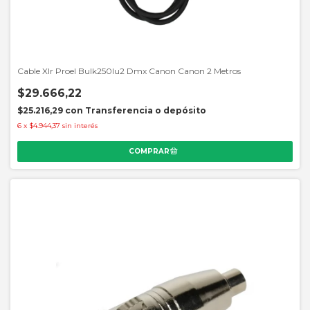
Cable Xlr Proel Bulk250lu2 Dmx Canon Canon 2 Metros
$29.666,22
$25.216,29
con
Transferencia o depósito
6
x
$4.944,37
sin interés