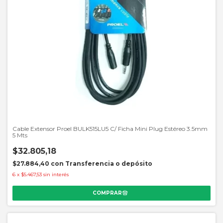
Cable Extensor Proel BULK515LU5 C/ Ficha Mini Plug Estéreo 3.5mm
5 Mts
$32.805,18
$27.884,40
con
Transferencia o depósito
6
x
$5.467,53
sin interés