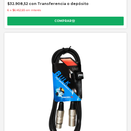
$32.908,52
con
Transferencia o depósito
6
x
$6.452,65
sin interés