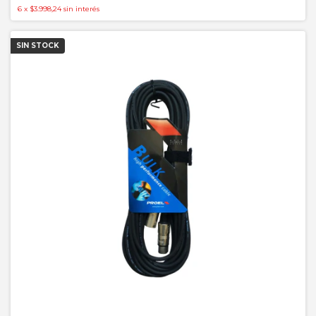
6
x
$3.998,24
sin interés
SIN STOCK