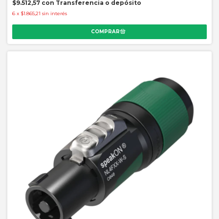
$9.512,57
con
Transferencia o depósito
6
x
$1.865,21
sin interés