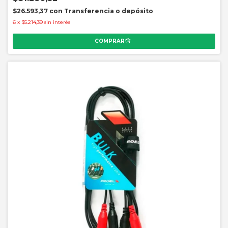
$26.593,37
con
Transferencia o depósito
6
x
$5.214,39
sin interés