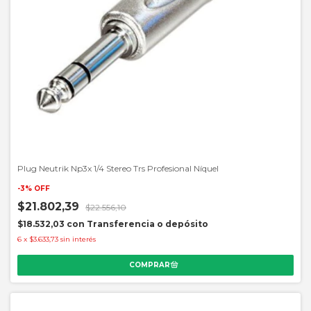
Plug Neutrik Np3x 1/4 Stereo Trs Profesional Níquel
-
3
%
OFF
$21.802,39
$22.556,10
$18.532,03
con
Transferencia o depósito
6
x
$3.633,73
sin interés