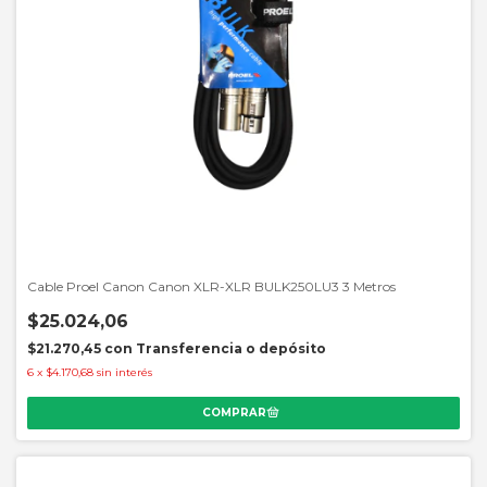
Cable Proel Canon Canon XLR-XLR BULK250LU3 3 Metros
$25.024,06
$21.270,45
con
Transferencia o depósito
6
x
$4.170,68
sin interés