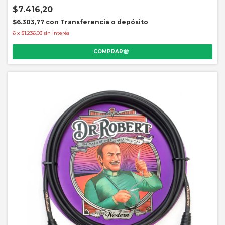
$7.416,20
$6.303,77
con
Transferencia o depósito
6
x
$1.236,03
sin interés