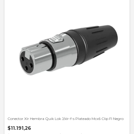
Conector Xlr Hembra Quik Lok J/xlr-f-s Plateado Mcx6 Clip Fl Negro
$11.191,26