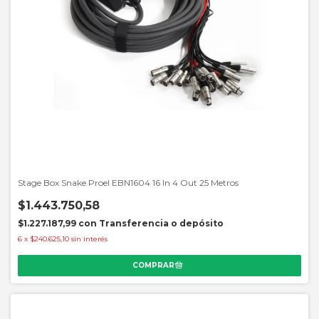
Stage Box Snake Proel EBN1604 16 In 4 Out 25 Metros
$1.443.750,58
$1.227.187,99
con
Transferencia o depósito
6
x
$240.625,10
sin interés