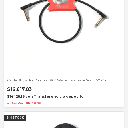
Cable Plug-plug Angular 90° Westert Flat Face Silent 50 Cm
$16.617,83
$14.125,16
con
Transferencia o depósito
6
x
$2.769,64
sin interés
SIN STOCK