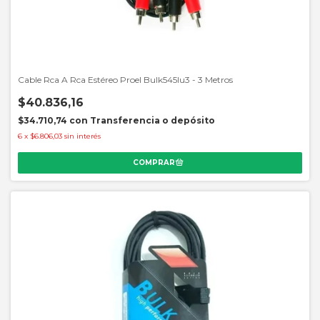
Cable Rca A Rca Estéreo Proel Bulk545lu3 - 3 Metros
$40.836,16
$34.710,74
con
Transferencia o depósito
6
x
$6.806,03
sin interés