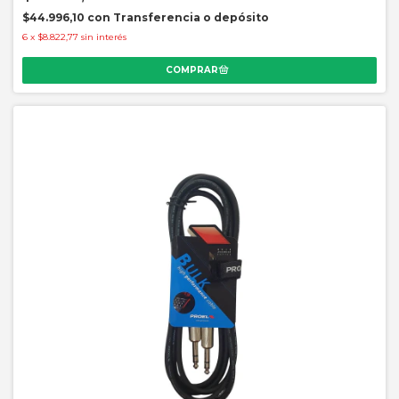
$44.996,10
con
Transferencia o depósito
6
x
$8.822,77
sin interés