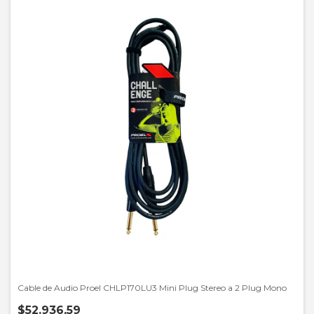
Cable de Audio Proel CHLP170LU3 Mini Plug Stereo a 2 Plug Mono
$52.936,59