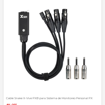
Cable Snake X-Vive PXB para Sistema de Monitoreo Personal PX
-
8
%
OFF