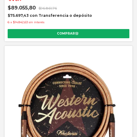
$89.055,80
$96.861,76
$75.697,43
con
Transferencia o depósito
6
x
$14.842,63
sin interés