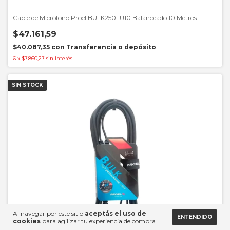
Cable de Micrófono Proel BULK250LU10 Balanceado 10 Metros
$47.161,59
$40.087,35
con
Transferencia o depósito
6
x
$7.860,27
sin interés
SIN STOCK
Al navegar por este sitio
aceptás el uso de
ENTENDIDO
cookies
para agilizar tu experiencia de compra.