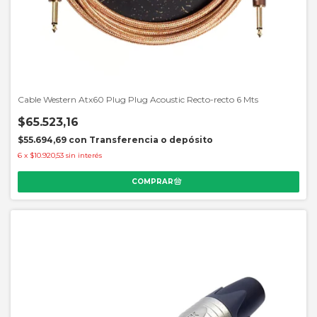
Cable Western Atx60 Plug Plug Acoustic Recto-recto 6 Mts
$65.523,16
$55.694,69
con
Transferencia o depósito
6
x
$10.920,53
sin interés