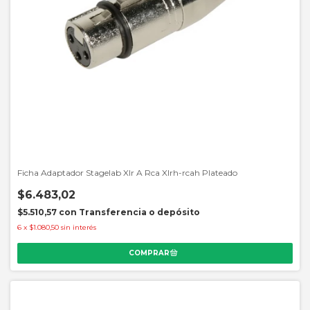
Ficha Adaptador Stagelab Xlr A Rca Xlrh-rcah Plateado
$6.483,02
$5.510,57
con
Transferencia o depósito
6
x
$1.080,50
sin interés