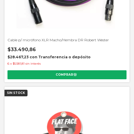
Cable p/ micrófono XLR Macho/Hembra DR Robert Wester
$33.490,86
$28.467,23
con
Transferencia o depósito
6
x
$5.581,81
sin interés
SIN STOCK