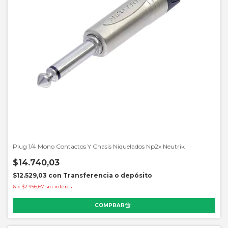
Plug 1/4 Mono Contactos Y Chasis Niquelados Np2x Neutrik
$14.740,03
$12.529,03
con
Transferencia o depósito
6
x
$2.456,67
sin interés