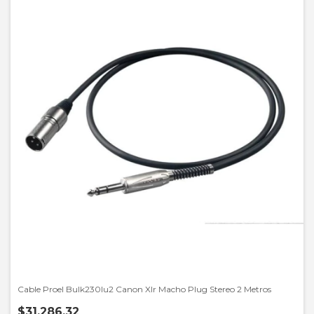
Cable Proel Bulk230lu2 Canon Xlr Macho Plug Stereo 2 Metros
$31.286,32