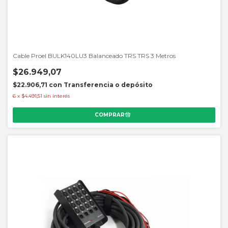
Cable Proel BULK140LU3 Balanceado TRS TRS 3 Metros
$26.949,07
$22.906,71
con
Transferencia o depósito
6
x
$4.491,51
sin interés