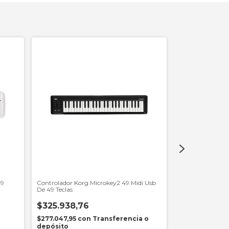
49
Controlador Korg Microkey2 49 Midi Usb
Controlador Korg
De 49 Teclas
Usb Bluetooth
$325.938,76
$408.430,
$277.047,95
con
Transferencia o
$347.165,53
co
depósito