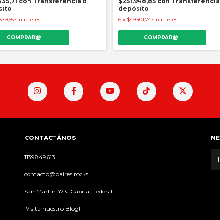
335,71
con
Transferencia o
$251.948,85
con
Transferencia
sito
depósito
379,55
sin interés
6
x
$49.401,74
sin interés
CONTACTÁNOS
NE
1139849613
contacto@baires.rocks
San Martin 473, Capital Federal
¡Visitá nuestro Blog!