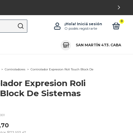
0
¡Hola!
Iniciá sesión
O podés registrarte
SAN MARTÍN 473. CABA
>
Controladores
>
Controlador Expresion Roli Touch Block De
lador Expresion Roli
Block De Sistemas
001
,70
stos
$173.953,47