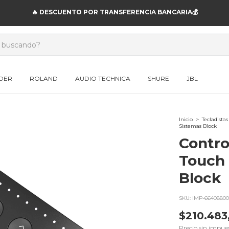
🔥 DESCUENTO POR TRANSFERENCIA BANCARIA💰
DER
ROLAND
AUDIO TECHNICA
SHURE
JBL
Inicio
>
Tecladistas
Sistemas Block
Contro
Touch 
Block
SKU:
IMP-66408800
$210.483
Precio sin impue