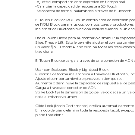
-Ajuste el comportamiento expresivo en tiempo real
-Cambiar la capacidad de respuesta a 5D Touch
-Se conecta de forma inalambrica a traves de Bluetooth
El Touch Block de ROLI es un controlador de expresion port
de ROLI Block para musicos, compositores y productores. 
inalambrica Bluetooth funciona incluso cuando la unidad 
Use el Touch Block para aumentar o disminuir la capacidad
Slide, Press y Lift. Esto le permite ajustar el comportam
un valor fijo. El modo Piano elimina todas las respuestas 
tradicional.
El Touch Block se carga a traves de una conexion de ADN
Usar con Seaboard Block y Lightpad Block
Funciona de forma inalambrica a traves de Bluetooth, in
Ajuste el comportamiento expresivo en tiempo real.
Aumenta o disminuye la capacidad de respuesta a los gesto
Carga a traves del conector de ADN
Strike Lock fija la dimension de golpe (velocidad) a un valo
nota al mismo volumen
Glide Lock (Modo Portamento) desliza automaticamente el 
El modo de piano elimina toda la respuesta tactil, except
piano tradicional