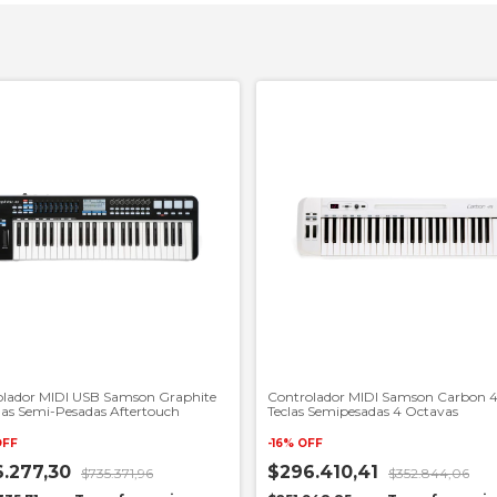
olador MIDI USB Samson Graphite
Controlador MIDI Samson Carbon 
las Semi-Pesadas Aftertouch
Teclas Semipesadas 4 Octavas
OFF
-
16
%
OFF
6.277,30
$296.410,41
$735.371,96
$352.844,06