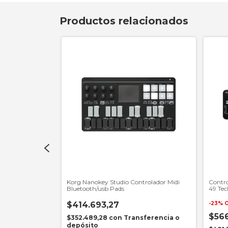
Productos relacionados
I ROLI Seaboard
Korg Nanokey Studio Controlador Midi
Contr
Bluetooth/usb Pads
49 Tec
$414.693,27
-
23
%
$56
nsferencia o
$352.489,28
con
Transferencia o
depósito