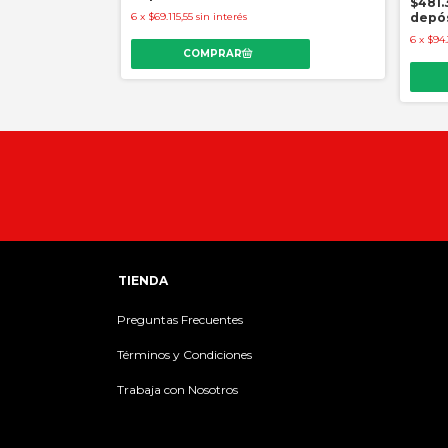
$481.
6
x
$69.115,55
sin interés
depó
6
x
$94.
TIENDA
Preguntas Frecuentes
Términos y Condiciones
Trabaja con Nosotros