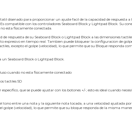
atil disenado para proporcionar un ajuste facil de la capacidad de respuesta a 
Es compatible con los controladores Seaboard Block y Lightpad Block. Su cone
no esta fisicamente conectada.
 de respuesta de su Seaboard Block o Lightpad Block a las dimensiones tactiles 
iento expresivo en tiempo real. Tambien puede bloquear la configuracion de golp
tactiles, excepto el golpe (velocidad), lo que permite que su Bloque responda c
 a un Seaboard Block o Lightpad Block.
cluso cuando no esta fisicamente conectado
s tactiles 5D
r especifico, que se puede ajustar con los botones +/-; esto es ideal cuando neces
tono entre una nota y la siguiente nota tocada, a una velocidad ajustada por 
o el golpe (velocidad), lo que permite que su bloque responda de la misma mane