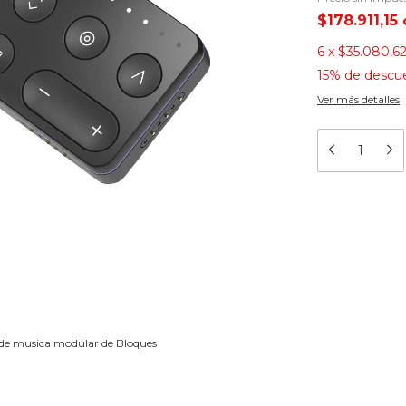
$178.911,15
6
x
$35.080,6
15% de descu
Ver más detalles
 de musica modular de Bloques