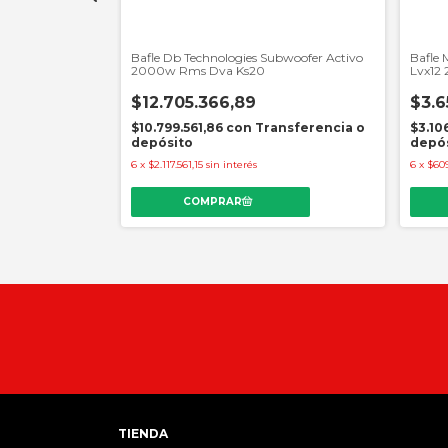
as 1000 Watts 2
Bafle Db Technologies Subwoofer Activo
Bafle 
2000w Rms Dva Ks20
Lvx12 
$12.705.366,89
$3.6
27.886,50
$10.799.561,86
con
Transferencia o
$3.10
depósito
depó
sferencia o
6
x
$2.117.561,15
sin interés
6
x
$609
TIENDA