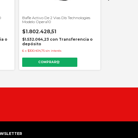
0
Bafle Activo De 2 Vias Db Technologies
Bafle Activo De 
Modelo Opera10
Modelo Opera 12
$1.802.428,51
$1.952.132,
ia o
$1.532.064,23
con
Transferencia o
$1.659.312,23
c
depósito
depósito
6
x
$300.404,75
sin interés
6
x
$325.355,34
sin i
WSLETTER