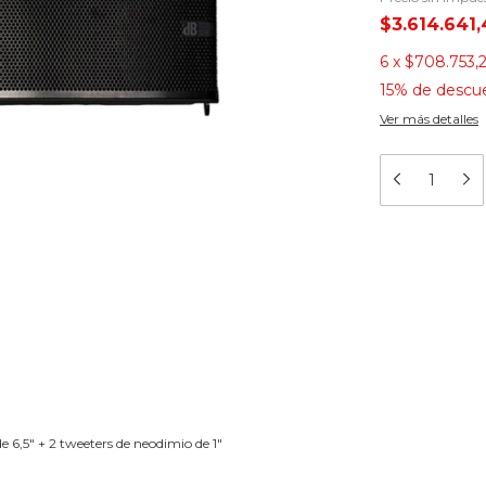
$3.614.641
6
x
$708.753,
15% de descu
Ver más detalles
e 6,5" + 2 tweeters de neodimio de 1"