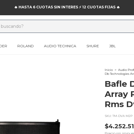
🔥 HASTA 6 CUOTAS SIN INTERES ⚡️ 12 CUOTAS FIJAS 🔥
DER
ROLAND
AUDIO TECHNICA
SHURE
JBL
Inicio
>
Audio Prof
Db Technologies Ar
Bafle 
Array 
Rms D
SKU:
TM-DVA M2P
$4.252.5
Precio sin impue