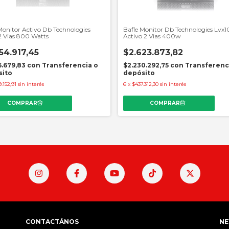
Monitor Activo Db Technologies
Bafle Monitor Db Technologies Lvx1
2 Vias 800 Watts
Activo 2 Vias 400w
54.917,45
$2.623.873,82
6.679,83
con
Transferencia o
$2.230.292,75
con
Transferenc
sito
depósito
.152,91
sin interés
6
x
$437.312,30
sin interés
CONTACTÁNOS
NE