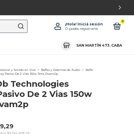
0
¡Hola!
Iniciá sesión
O podés registrarte
SAN MARTÍN 473. CABA
esional y Sonido en Vivo
>
Bafles y Sistemas de Audio
>
Bafle
ray Pasivo De 2 Vias 150w Rms Dvam2p
Db Technologies
Pasivo De 2 Vias 150w
vam2p
19,29
stos
$3.514.478,75