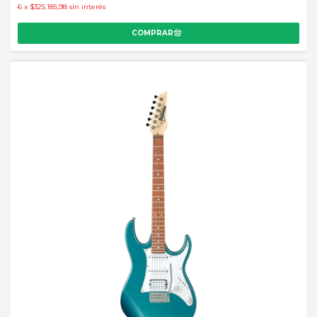
6
x
$325.185,98
sin interés