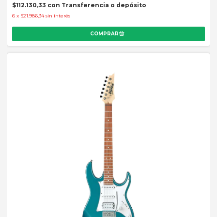
$112.130,33
con
Transferencia o depósito
6
x
$21.986,34
sin interés