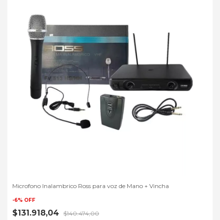
Microfono Inalambrico Ross para voz de Mano + Vincha
-
6
%
OFF
$131.918,04
$140.474,00