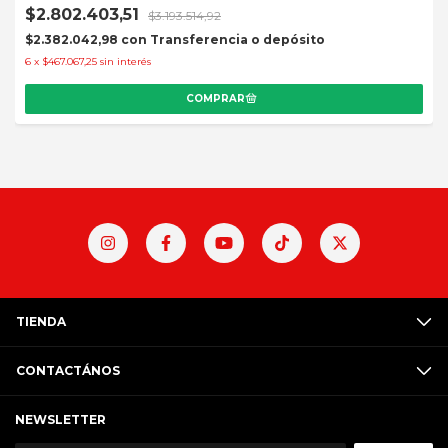
$2.802.403,51
$3.193.514,92
$2.382.042,98
con
Transferencia o depósito
6
x
$467.067,25
sin interés
TIENDA
CONTACTÁNOS
NEWSLETTER