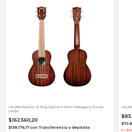
Ukulele Kala Ka-15 Slng Soprano Satin Mahogany Escala
Ukule
Larga
$83.
$162.560,20
$70.
$138.176,17
con
Transferencia o depósito
6
x
$13.