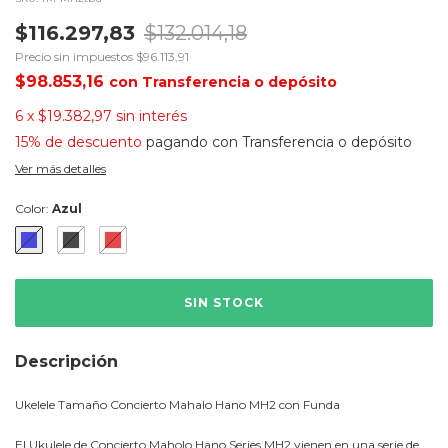
$116.297,83
$132.014,18
Precio sin impuestos
$96.113,91
$98.853,16
con
Transferencia o depósito
6
x
$19.382,97
sin interés
15% de descuento
pagando con Transferencia o depósito
Ver más detalles
Color:
Azul
Descripción
Ukelele Tamaño Concierto Mahalo Hano MH2 con Funda
El Ukulele de Concierto Maholo Hano Series MH2 vienen en una serie de