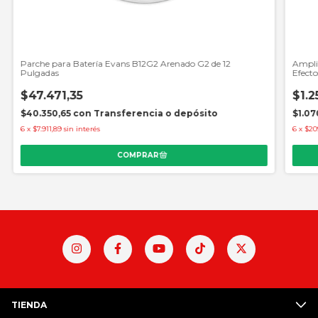
Parche para Batería Evans B12G2 Arenado G2 de 12
Ampli
Pulgadas
Efecto
$47.471,35
$1.2
$40.350,65
con
Transferencia o depósito
$1.07
6
x
$7.911,89
sin interés
6
x
$20
TIENDA