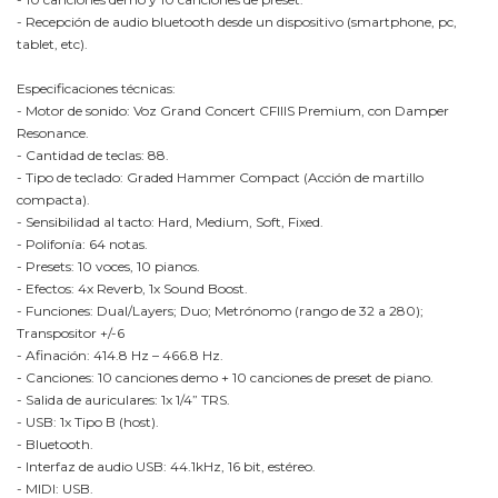
- Recepción de audio bluetooth desde un dispositivo (smartphone, pc,
tablet, etc).
Especificaciones técnicas:
- Motor de sonido: Voz Grand Concert CFIIIS Premium, con Damper
Resonance.
- Cantidad de teclas: 88.
- Tipo de teclado: Graded Hammer Compact (Acción de martillo
compacta).
- Sensibilidad al tacto: Hard, Medium, Soft, Fixed.
- Polifonía: 64 notas.
- Presets: 10 voces, 10 pianos.
- Efectos: 4x Reverb, 1x Sound Boost.
- Funciones: Dual/Layers; Duo; Metrónomo (rango de 32 a 280);
Transpositor +/-6
- Afinación: 414.8 Hz – 466.8 Hz.
- Canciones: 10 canciones demo + 10 canciones de preset de piano.
- Salida de auriculares: 1x 1/4” TRS.
- USB: 1x Tipo B (host).
- Bluetooth.
- Interfaz de audio USB: 44.1kHz, 16 bit, estéreo.
- MIDI: USB.