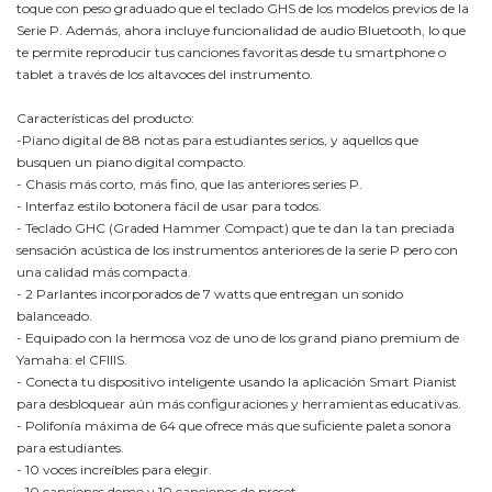
toque con peso graduado que el teclado GHS de los modelos previos de la
Serie P. Además, ahora incluye funcionalidad de audio Bluetooth, lo que
te permite reproducir tus canciones favoritas desde tu smartphone o
tablet a través de los altavoces del instrumento.
Características del producto:
-Piano digital de 88 notas para estudiantes serios, y aquellos que
busquen un piano digital compacto.
- Chasis más corto, más fino, que las anteriores series P.
- Interfaz estilo botonera fácil de usar para todos.
- Teclado GHC (Graded Hammer Compact) que te dan la tan preciada
sensación acústica de los instrumentos anteriores de la serie P pero con
una calidad más compacta.
- 2 Parlantes incorporados de 7 watts que entregan un sonido
balanceado.
- Equipado con la hermosa voz de uno de los grand piano premium de
Yamaha: el CFIIIS.
- Conecta tu dispositivo inteligente usando la aplicación Smart Pianist
para desbloquear aún más configuraciones y herramientas educativas.
- Polifonía máxima de 64 que ofrece más que suficiente paleta sonora
para estudiantes.
- 10 voces increíbles para elegir.
- 10 canciones demo y 10 canciones de preset.