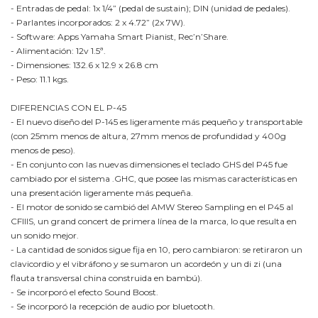
- Entradas de pedal: 1x 1/4” (pedal de sustain); DIN (unidad de pedales).
- Parlantes incorporados: 2 x 4.72” (2x 7W).
- Software: Apps Yamaha Smart Pianist, Rec’n’Share.
- Alimentación: 12v 1.5ª.
- Dimensiones: 132.6 x 12.9 x 26.8 cm
- Peso: 11.1 kgs.
DIFERENCIAS CON EL P-45
- El nuevo diseño del P-145 es ligeramente más pequeño y transportable
(con 25mm menos de altura, 27mm menos de profundidad y 400g
menos de peso).
- En conjunto con las nuevas dimensiones el teclado GHS del P45 fue
cambiado por el sistema .GHC, que posee las mismas características en
una presentación ligeramente más pequeña.
- El motor de sonido se cambió del AMW Stereo Sampling en el P45 al
CFIIIS, un grand concert de primera línea de la marca, lo que resulta en
un sonido mejor.
- La cantidad de sonidos sigue fija en 10, pero cambiaron: se retiraron un
clavicordio y el vibráfono y se sumaron un acordeón y un di zi (una
flauta transversal china construida en bambú).
- Se incorporó el efecto Sound Boost.
- Se incorporó la recepción de audio por bluetooth.