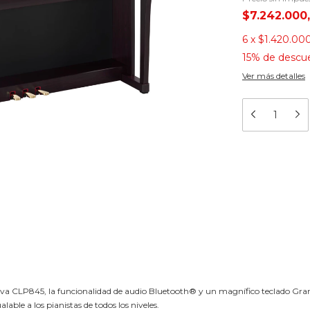
$7.242.000
6
x
$1.420.00
15% de descu
Ver más detalles
nova CLP845, la funcionalidad de audio Bluetooth® y un magnífico teclado Gr
able a los pianistas de todos los niveles.