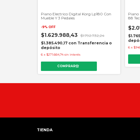
a LP5A para
Piano Electrico Digital Korg Lp180 Con
Piano 
Mueble Y 3 Pedales
88 Tec
-
9
%
OFF
$2.0
$1.629.988,43
$1.792.732,24
ferencia o
$1.76
depó
$1.385.490,17
con
Transferencia o
depósito
6
x
$346
6
x
$271.664,74
sin interés
TIENDA