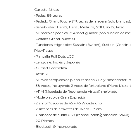
Características:
-Teclas: 88 teclas
-Teclado GrandTouch-S™: teclas de madera (solo blancas), t
-Sensibilidad: Hard2, Hard1, Medium, Soft1, Soft2, Fixed
-Número de pedales: 3: Amortiguador (con función de med
-Pedales GrandTouch: Si
-Funciones asignables: Sustain (Switch), Sustain (Contin
Play/Pause
-Pantalla Full Dots LCD
-Lenguaje: Inglés y Japonés
-Cubierta corrediza
-Atril: Si
-Nuevos sampleos de piano Yamaha CFX y Bösendorfer Im
-38 voces, incluyendo 2 voces de fortepiano (Piano Mozar
-VRM (Modelado de Resonancia Virtual) mejorado
-Modelolado de Gran Expresión
-2 amplificadores de 45 + 45 W cada uno
-2 sistemas de altavoces de 16 cm + 8 cm
-Grabador de audio USB (reproducción/grabación: WAV)
-20 Ritmos
-Bluetooth® incorporado