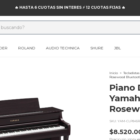
🔥 HASTA 6 CUOTAS SIN INTERES ⚡️ 12 CUOTAS FIJAS 🔥
DER
ROLAND
AUDIO TECHNICA
SHURE
JBL
Inicio
>
Tecladistas
Rosewood Bluetoot
Piano 
Yamah
Rosew
SKU:
YAM-CLP845R
$8.520.0
Precio sin impue