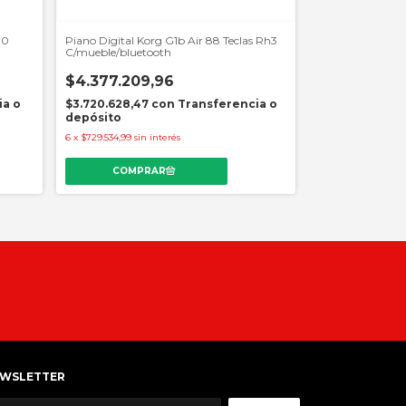
30
Piano Digital Korg G1b Air 88 Teclas Rh3
Piano Electrico 
C/mueble/bluetooth
Teclas Sensitivas
$4.377.209,96
$665.658,4
ia o
$3.720.628,47
con
Transferencia o
$565.809,68
c
depósito
depósito
6
x
$729.534,99
sin interés
6
x
$110.943,08
sin i
WSLETTER