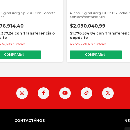
Digital Korg Sp-280 Con Soporte
Piano Digital Korg D1 De 88 Teclas 
las
Sonidos/portable Midi
76.914,40
$2.090.040,99
5.377,24
con
Transferencia o
$1.776.534,84
con
Transferenc
sito
depósito
.152,40
sin interés
6
x
$348.340,17
sin interés
CONTACTÁNOS
NE