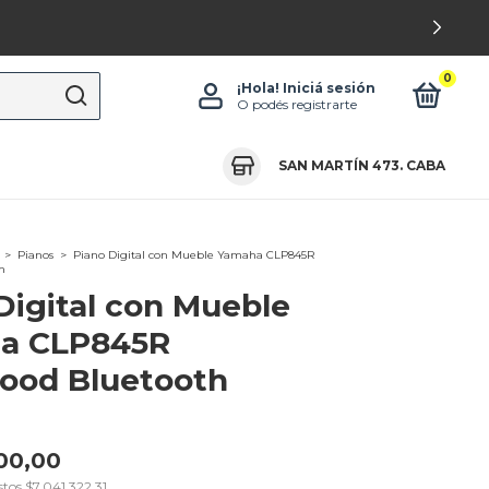
0
¡Hola!
Iniciá sesión
O podés registrarte
SAN MARTÍN 473. CABA
>
Pianos
>
Piano Digital con Mueble Yamaha CLP845R
h
Digital con Mueble
a CLP845R
ood Bluetooth
00,00
stos
$7.041.322,31