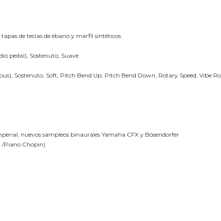
apas de teclas de ébano y marfil sintéticos.
io pedal), Sostenuto, Suave.
uous), Sostenuto, Soft, Pitch Bend Up, Pitch Bend Down, Rotary Speed, Vibe R
perial, nuevos sampleos binaurales Yamaha CFX y Bösendorfer
t /Piano Chopin)