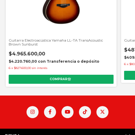
Guitarra Electroacústica Yamaha LL-TA TransAcoustic
Guitar
Brown Sunburst
$481
$4.965.600,00
$409
$4.220.760,00
con
Transferencia o depósito
6
x
$80
6
x
$827.600,00
sin interés