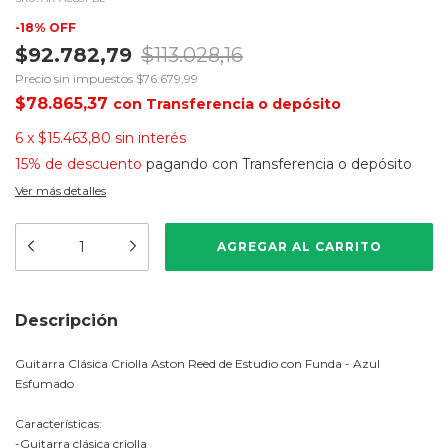
-
18
%
OFF
$92.782,79
$113.028,16
Precio sin impuestos
$76.679,99
$78.865,37
con
Transferencia o depósito
6
x
$15.463,80
sin interés
15% de descuento
pagando con Transferencia o depósito
Ver más detalles
Descripción
Guitarra Clásica Criolla Aston Reed de Estudio con Funda - Azul
Esfumado
Características:
-Guitarra clásica criolla