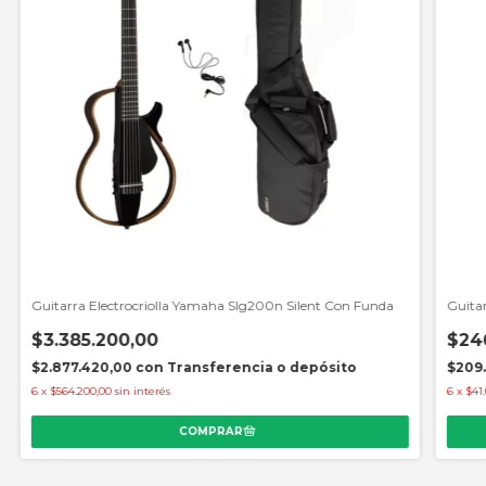
Guitarra Electrocriolla Yamaha Slg200n Silent Con Funda
Guitar
$3.385.200,00
$24
$2.877.420,00
con
Transferencia o depósito
$209
6
x
$564.200,00
sin interés
6
x
$41