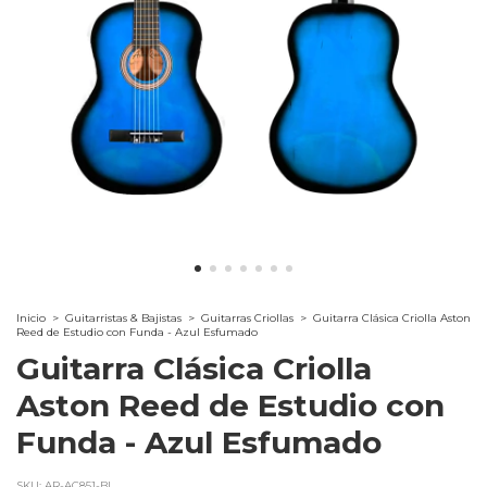
Inicio
>
Guitarristas & Bajistas
>
Guitarras Criollas
>
Guitarra Clásica Criolla Aston
Reed de Estudio con Funda - Azul Esfumado
Guitarra Clásica Criolla
Aston Reed de Estudio con
Funda - Azul Esfumado
SKU:
AR-AC851-BL