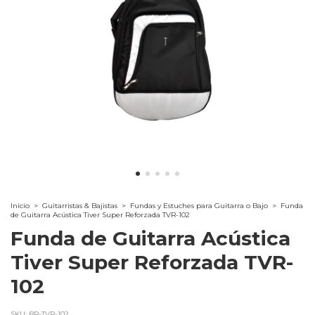
Inicio
>
Guitarristas & Bajistas
>
Fundas y Estuches para Guitarra o Bajo
>
Funda
de Guitarra Acústica Tiver Super Reforzada TVR-102
Funda de Guitarra Acústica
Tiver Super Reforzada TVR-
102
SKU:
BR-TVR-102