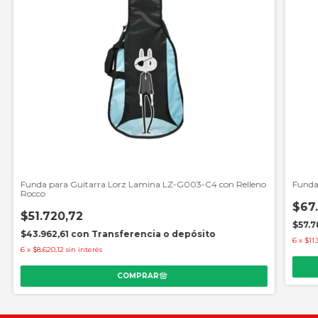
Funda para Guitarra Lorz Lamina LZ-G003-C4 con Relleno
Funda
Rocco
$67
$51.720,72
$57.
$43.962,61
con
Transferencia o depósito
6
x
$11.
6
x
$8.620,12
sin interés