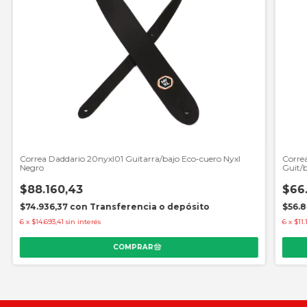
Correa Daddario 20nyxl01 Guitarra/bajo Eco-cuero Nyxl
Correa
Negro
Guit/
$88.160,43
$66
$74.936,37
con
Transferencia o depósito
$56.
6
x
$14.693,41
sin interés
6
x
$11.