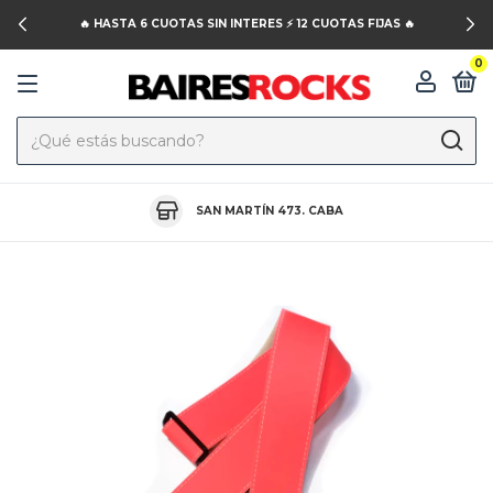
🔥 HASTA 6 CUOTAS SIN INTERES ⚡️ 12 CUOTAS FIJAS 🔥
0
SAN MARTÍN 473. CABA