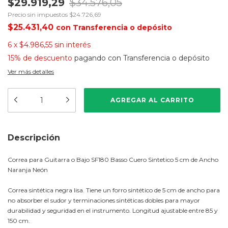
$29.919,29
$34.576,05
Precio sin impuestos
$24.726,69
$25.431,40
con
Transferencia o depósito
6
x
$4.986,55
sin interés
15% de descuento
pagando con Transferencia o depósito
Ver más detalles
Descripción
Correa para Guitarra o Bajo SF180 Basso Cuero Sintetico 5 cm de Ancho
Naranja Neón
Correa sintética negra lisa. Tiene un forro sintético de 5 cm de ancho para
no absorber el sudor y terminaciones sintéticas dobles para mayor
durabilidad y seguridad en el instrumento. Longitud ajustable entre 85 y
150 cm.