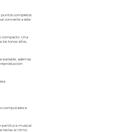
e puntos completos
al convierte a este
tan compacto. Una
 los tonos altos,
ca bailable, ademas
a reproduccion
asa.
te o computadora.
e partitura musical
 teclas al ritmo