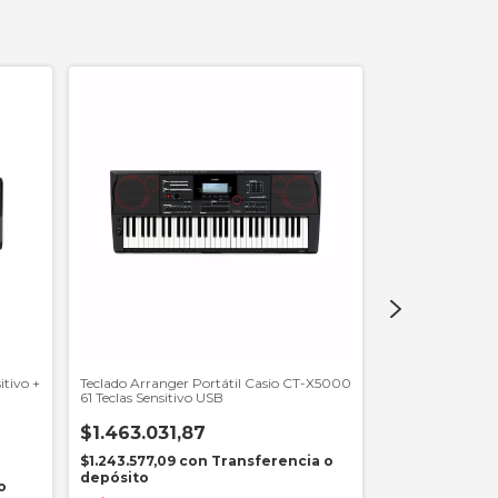
tivo +
Teclado Arranger Portátil Casio CT-X5000
Teclado Organo 
61 Teclas Sensitivo USB
De 5 Octavas
$1.463.031,87
$499.360,
$1.243.577,09
con
Transferencia o
$424.456,36
c
depósito
o
depósito