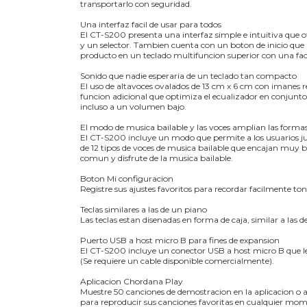
transportarlo con seguridad.
Una interfaz facil de usar para todos
El CT-S200 presenta una interfaz simple e intuitiva qu
y un selector. Tambien cuenta con un boton de inicio que p
producto en un teclado multifuncion superior con una fac
Sonido que nadie esperaria de un teclado tan compacto
El uso de altavoces ovalados de 13 cm x 6 cm con imanes
funcion adicional que optimiza el ecualizador en conjunto
incluso a un volumen bajo.
El modo de musica bailable y las voces amplian las forma
El CT-S200 incluye un modo que permite a los usuarios junt
de 12 tipos de voces de musica bailable que encajan muy bi
comun y disfrute de la musica bailable.
Boton Mi configuracion
Registre sus ajustes favoritos para recordar facilmente to
Teclas similares a las de un piano
Las teclas estan disenadas en forma de caja, similar a las d
Puerto USB a host micro B para fines de expansion
El CT-S200 incluye un conector USB a host micro B que le 
(Se requiere un cable disponible comercialmente).
Aplicacion Chordana Play
Muestre 50 canciones de demostracion en la aplicacion o a
para reproducir sus canciones favoritas en cualquier mome