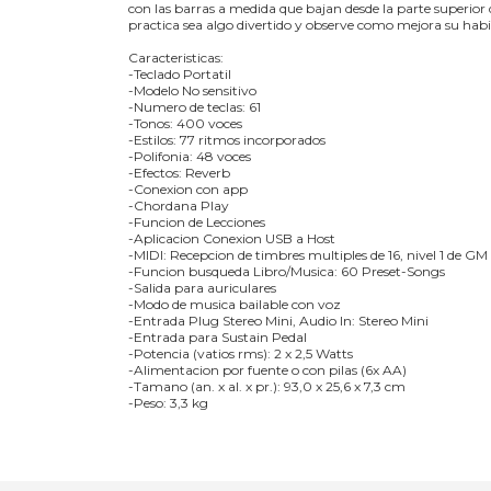
con las barras a medida que bajan desde la parte superior 
practica sea algo divertido y observe como mejora su habi
Caracteristicas:
-Teclado Portatil
-Modelo No sensitivo
-Numero de teclas: 61
-Tonos: 400 voces
-Estilos: 77 ritmos incorporados
-Polifonia: 48 voces
-Efectos: Reverb
-Conexion con app
-Chordana Play
-Funcion de Lecciones
-Aplicacion Conexion USB a Host
-MIDI: Recepcion de timbres multiples de 16, nivel 1 de GM
-Funcion busqueda Libro/Musica: 60 Preset-Songs
-Salida para auriculares
-Modo de musica bailable con voz
-Entrada Plug Stereo Mini, Audio In: Stereo Mini
-Entrada para Sustain Pedal
-Potencia (vatios rms): 2 x 2,5 Watts
-Alimentacion por fuente o con pilas (6x AA)
-Tamano (an. x al. x pr.): 93,0 x 25,6 x 7,3 cm
-Peso: 3,3 kg