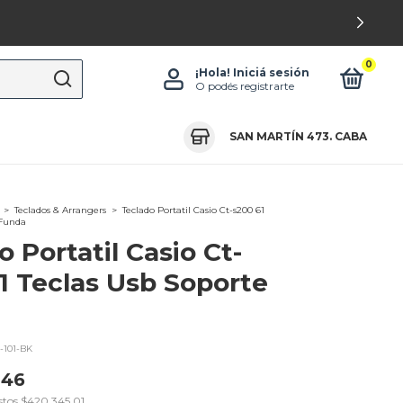
0
¡Hola!
Iniciá sesión
O podés registrarte
SAN MARTÍN 473. CABA
>
Teclados & Arrangers
>
Teclado Portatil Casio Ct-s200 61
 Funda
o Portatil Casio Ct-
1 Teclas Usb Soporte
-101-BK
,46
stos
$420.345,01