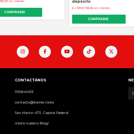
932,81
sin interés
depósito
6
x
$100.758,36
sin interés
CONTACTÁNOS
NE
1139849613
contacto@baires.rocks
San Martin 473, Capital Federal
¡Visitá nuestro Blog!