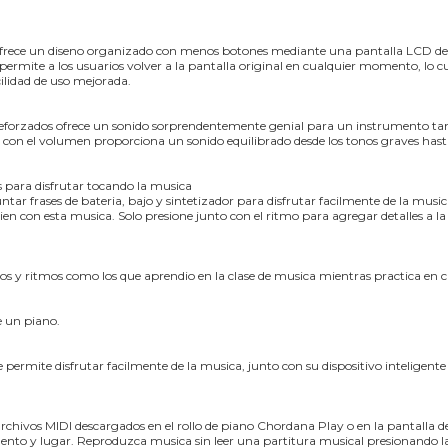
e ofrece un diseno organizado con menos botones mediante una pantalla LCD d
ermite a los usuarios volver a la pantalla original en cualquier momento, lo cu
ilidad de uso mejorada.
 reforzados ofrece un sonido sorprendentemente genial para un instrumento 
 con el volumen proporciona un sonido equilibrado desde los tonos graves hasta
s para disfrutar tocando la musica
ar frases de bateria, bajo y sintetizador para disfrutar facilmente de la musi
en con esta musica. Solo presione junto con el ritmo para agregar detalles a l
nos y ritmos como los que aprendio en la clase de musica mientras practica en c
e un piano.
permite disfrutar facilmente de la musica, junto con su dispositivo inteligen
rchivos MIDI descargados en el rollo de piano Chordana Play o en la pantalla d
nto y lugar. Reproduzca musica sin leer una partitura musical presionando las