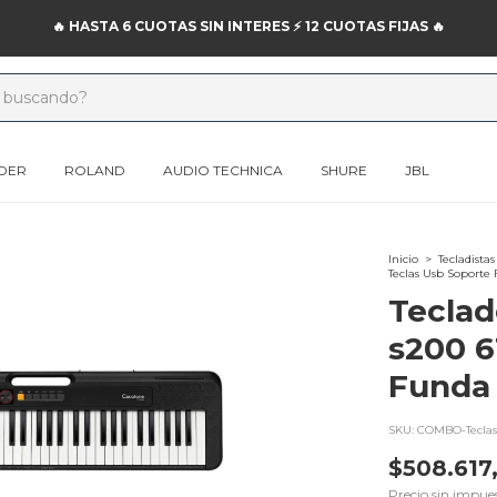
🔥 HASTA 6 CUOTAS SIN INTERES ⚡️ 12 CUOTAS FIJAS 🔥
DER
ROLAND
AUDIO TECHNICA
SHURE
JBL
Inicio
>
Tecladistas
Teclas Usb Soporte
Teclad
s200 6
Funda
SKU:
COMBO-Teclas
$508.617
Precio sin impue