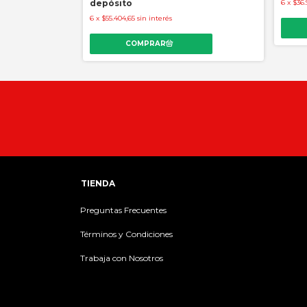
depósito
6
x
$36.
6
x
$55.404,65
sin interés
TIENDA
Preguntas Frecuentes
Términos y Condiciones
Trabaja con Nosotros