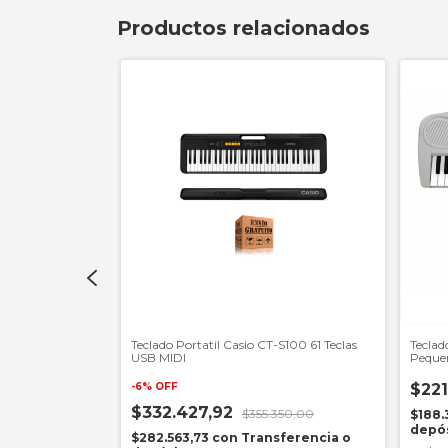
Productos relacionados
x700 Sensitivo +
Teclado Portatil Casio CT-S100 61 Teclas
Teclad
USB MIDI
Peque
-
6
%
OFF
$221
$332.427,92
50,00
$355.350,00
$188.
depó
sferencia o
$282.563,73
con
Transferencia o