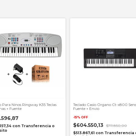
o Para Ninos Ringway K35 Teclas
Teclado Casio Organo Ct-x800 Sensi
nas + Fuente
Fuente + Envio
.596,87
-
15
%
OFF
$604.550,13
$711.850,00
357,34
con
Transferencia o
sito
$513.867,61
con
Transferencia 