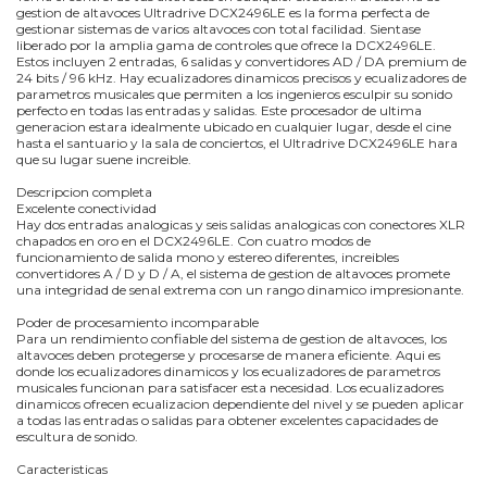
gestion de altavoces Ultradrive DCX2496LE es la forma perfecta de
gestionar sistemas de varios altavoces con total facilidad. Sientase
liberado por la amplia gama de controles que ofrece la DCX2496LE.
Estos incluyen 2 entradas, 6 salidas y convertidores AD / DA premium de
24 bits / 96 kHz. Hay ecualizadores dinamicos precisos y ecualizadores de
parametros musicales que permiten a los ingenieros esculpir su sonido
perfecto en todas las entradas y salidas. Este procesador de ultima
generacion estara idealmente ubicado en cualquier lugar, desde el cine
hasta el santuario y la sala de conciertos, el Ultradrive DCX2496LE hara
que su lugar suene increible.
Descripcion completa
Excelente conectividad
Hay dos entradas analogicas y seis salidas analogicas con conectores XLR
chapados en oro en el DCX2496LE. Con cuatro modos de
funcionamiento de salida mono y estereo diferentes, increibles
convertidores A / D y D / A, el sistema de gestion de altavoces promete
una integridad de senal extrema con un rango dinamico impresionante.
Poder de procesamiento incomparable
Para un rendimiento confiable del sistema de gestion de altavoces, los
altavoces deben protegerse y procesarse de manera eficiente. Aqui es
donde los ecualizadores dinamicos y los ecualizadores de parametros
musicales funcionan para satisfacer esta necesidad. Los ecualizadores
dinamicos ofrecen ecualizacion dependiente del nivel y se pueden aplicar
a todas las entradas o salidas para obtener excelentes capacidades de
escultura de sonido.
Caracteristicas