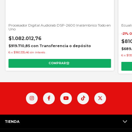
Procesador Digital Audiolab DSP-2600 Inalámbrico Todo en
Ecuali
Uno
-
21
%
O
$1.082.012,76
$81
$919.710,85
con
Transferencia o depósito
$689.
6
x
$180.335,46
sin interés
6
x
$135
TIENDA