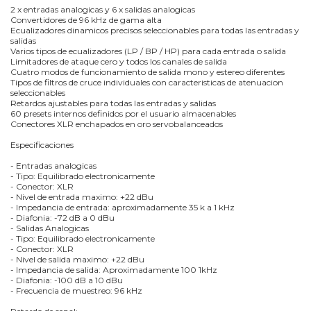
2 x entradas analogicas y 6 x salidas analogicas
Convertidores de 96 kHz de gama alta
Ecualizadores dinamicos precisos seleccionables para todas las entradas y
salidas
Varios tipos de ecualizadores (LP / BP / HP) para cada entrada o salida
Limitadores de ataque cero y todos los canales de salida
Cuatro modos de funcionamiento de salida mono y estereo diferentes
Tipos de filtros de cruce individuales con caracteristicas de atenuacion
seleccionables
Retardos ajustables para todas las entradas y salidas
60 presets internos definidos por el usuario almacenables
Conectores XLR enchapados en oro servobalanceados
Especificaciones
- Entradas analogicas
- Tipo: Equilibrado electronicamente
- Conector: XLR
- Nivel de entrada maximo: +22 dBu
- Impedancia de entrada: aproximadamente 35 k a 1 kHz
- Diafonia: -72 dB a 0 dBu
- Salidas Analogicas
- Tipo: Equilibrado electronicamente
- Conector: XLR
- Nivel de salida maximo: +22 dBu
- Impedancia de salida: Aproximadamente 100 1kHz
- Diafonia: -100 dB a 10 dBu
- Frecuencia de muestreo: 96 kHz