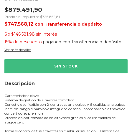
$879.491,90
Precio sin impuestos
$726.852,81
$747.568,12
con
Transferencia o depósito
6
x
$146.581,98
sin interés
15% de descuento
pagando con Transferencia o depósito
Ver más detalles
Descripción
Caracteristicas clave
Sistema de gestion de altavoces completo
Conectividad flexible con 2 x entradas analogicas y 6 x salidas analogicas
Increible rango dinamico e integridad de senal incomparable a traves de
convertidores premium
Proteccion optimizada de los altavoces gracias a los limitadores de
ataque cero
Toma el control de tus altavoces en cualquier situacion. El sistema de