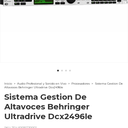
Inicio
>
Audio Profesional y Sonido en Vivo
>
Procesadores
>
Sistema Gestion De
Altavoces Behringer Ultradrive Dcx2496le
Sistema Gestion De
Altavoces Behringer
Ultradrive Dcx2496le
SKU:
TEV-F0092730002