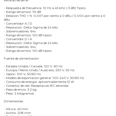
Retardo de senal:
- Respuesta de frecuencia: 10 Hz a 45 kHz (-3 dB) Tipico.
- Rango dinamico: 112 dB
- Relacion THD + N: 0,007 por ciento a 0 dBu / 0,004 por ciento a 0
dBu
- Convertidor A / D
- Resolucion: Delta-Sigma de 24 bits
- Sobremuestreo: 64x
- Rango dinamico: 120 dB tipico
- Convertidor D / A
- Resolucion: Delta-Sigma de 24 bits
- Sobremuestreo: 64x
- Rango dinamico: 120 dB tipico
Fuente de alimentacion
- Estados Unidos / Canada: 120 V, 60 Hz
- Europa / Reino Unido / Australia: 230 V, 50 Hz
- Japon: 100 V, 50/60 Hz
- Modelo de exportacion general: 100-240 V, 50/60 Hz
- Consumo de energia: aproximadamente 12 W
- Conector de red: Receptaculo IEC estandar
- Peso de envio: 3,2 kg
- Peso: 2 kilogramos
Dimensiones
- Altura: 45 mm
- Ancho: 208 mm