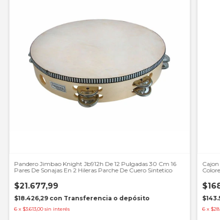
Pandero Jimbao Knight Jb912h De 12 Pulgadas 30 Cm 16
Cajon
Pares De Sonajas En 2 Hileras Parche De Cuero Sintetico
Colore
$21.677,99
$16
$18.426,29
con
Transferencia o depósito
$143.
6
x
$3.613,00
sin interés
6
x
$28