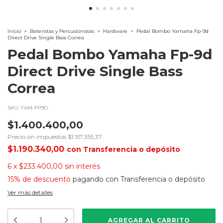
Inicio
>
Bateristas y Percusionistas
>
Hardware
>
Pedal Bombo Yamaha Fp-9d
Direct Drive Single Bass Correa
Pedal Bombo Yamaha Fp-9d
Direct Drive Single Bass
Correa
SKU:
YAM-FP9D
$1.400.400,00
Precio sin impuestos
$1.157.355,37
$1.190.340,00
con
Transferencia o depósito
6
x
$233.400,00
sin interés
15% de descuento
pagando con Transferencia o depósito
Ver más detalles