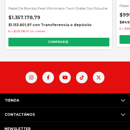
Pedal
Pedal De Bombo Pearl Eliminator Twin Doble Con Estuche
$99
$1.357.178,79
$849
$1.153.601,97
con
Transferencia o depósito
6
x
$16
6
x
$226.196,47
sin interés
TIENDA
CONTACTÁNOS
NEWSLETTER