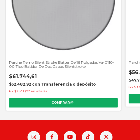
Parche Remo Silent Stroke Batter De 16 Pulgadas Va-0110-
Parch
00 Tipo Batidor De Dos Capas Silentstroke
$56.
$61.744,61
$47.7
$52.482,92
con
Transferencia o depósito
6
x
$9.
6
x
$10.290,77
sin interés