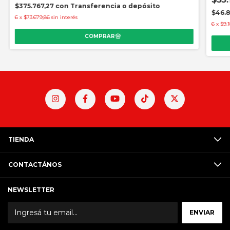
$375.767,27
con
Transferencia o depósito
$46.
6
x
$73.679,86
sin interés
6
x
$9.1
TIENDA
CONTACTÁNOS
NEWSLETTER