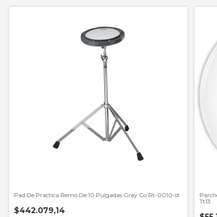
Pad De Practica Remo De 10 Pulgadas Gray Co Rt-0010-st
Parch
Tt13
$442.079,14
$55.