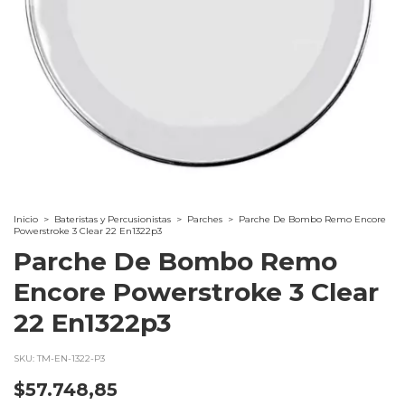
Inicio
>
Bateristas y Percusionistas
>
Parches
>
Parche De Bombo Remo Encore
Powerstroke 3 Clear 22 En1322p3
Parche De Bombo Remo
Encore Powerstroke 3 Clear
22 En1322p3
SKU:
TM-EN-1322-P3
$57.748,85