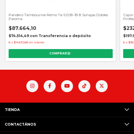
Pandero Tambourine Remo Ta-9208-18 8 Sonajas Dobles
Cajon
Paloma
Profes
$87.664,10
$23
$74.514,49
con
Transferencia o depósito
$197.
6
x
$14.610,68
sin interés
6
x
$38
TIENDA
CONTACTÁNOS