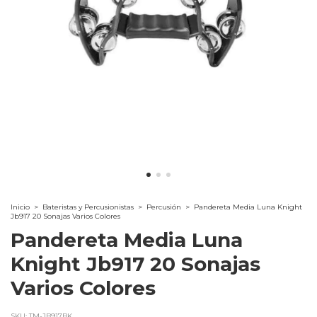
Inicio
>
Bateristas y Percusionistas
>
Percusión
>
Pandereta Media Luna Knight
Jb917 20 Sonajas Varios Colores
Pandereta Media Luna
Knight Jb917 20 Sonajas
Varios Colores
SKU:
TM-JB917BK