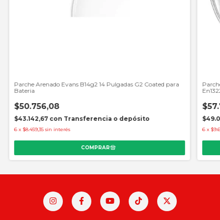
Parche Arenado Evans B14g2 14 Pulgadas G2 Coated para
Parch
Bateria
En132
$50.756,08
$57.
$43.142,67
con
Transferencia o depósito
$49.
6
x
$8.459,35
sin interés
6
x
$9.