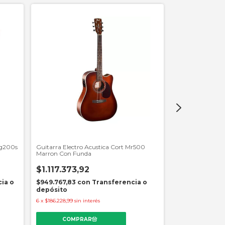
lg200s
Guitarra Electro Acustica Cort Mr500
Guitarra Electr
Marron Con Funda
TransAcoustic B
$1.117.373,92
$4.965.600
ia o
$949.767,83
con
Transferencia o
$4.220.760,00
depósito
depósito
6
x
$186.228,99
sin interés
6
x
$827.600,00
sin 