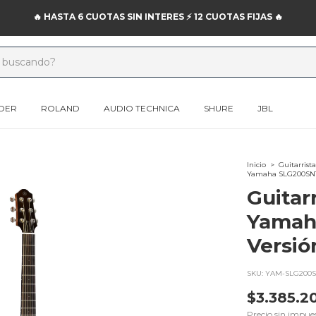
🔥 HASTA 6 CUOTAS SIN INTERES ⚡️ 12 CUOTAS FIJAS 🔥
DER
ROLAND
AUDIO TECHNICA
SHURE
JBL
Inicio
>
Guitarrista
Yamaha SLG200SNT S
Guitar
Yamah
Versió
SKU:
YAM-SLG200S
$3.385.2
Precio sin impue