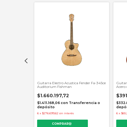
G9511 Style 1
Guitarra Electro Acustica Fender Fa-345ce
Guitar
ia Cloudburst
Auditorium Fishman
Acero
$1.660.197,72
$391
sferencia o
$1.411.168,06
con
Transferencia o
$332.
depósito
depó
6
x
$276.699,62
sin interés
6
x
$65.