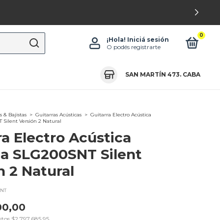
0
¡Hola!
Iniciá sesión
O podés registrarte
SAN MARTÍN 473. CABA
s & Bajistas
>
Guitarras Acústicas
>
Guitarra Electro Acústica
ilent Versión 2 Natural
ra Electro Acústica
a SLG200SNT Silent
n 2 Natural
NT
00,00
stos
$2.797.685,95