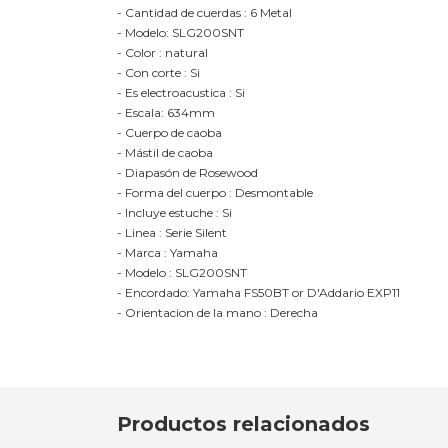
- Cantidad de cuerdas : 6 Metal
- Modelo: SLG200SNT
- Color : natural
- Con corte : Si
- Es electroacustica : Si
- Escala: 634mm
- Cuerpo de caoba
- Mástil de caoba
- Diapasón de Rosewood
- Forma del cuerpo : Desmontable
- Incluye estuche : Si
- Linea : Serie Silent
- Marca : Yamaha
- Modelo : SLG200SNT
- Encordado: Yamaha FS50BT or D'Addario EXP11
- Orientacion de la mano : Derecha
Productos relacionados