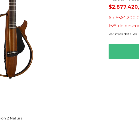
$2.877.420
6
x
$564.200,
15% de descu
Ver más detalles
ión 2 Natural