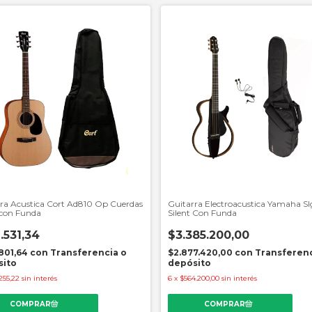
ra Acustica Cort Ad810 Op Cuerdas
Guitarra Electroacustica Yamaha S
 con Funda
Silent Con Funda
.531,34
$3.385.200,00
801,64
con
Transferencia o
$2.877.420,00
con
Transferenc
sito
depósito
255,22
sin interés
6
x
$564.200,00
sin interés