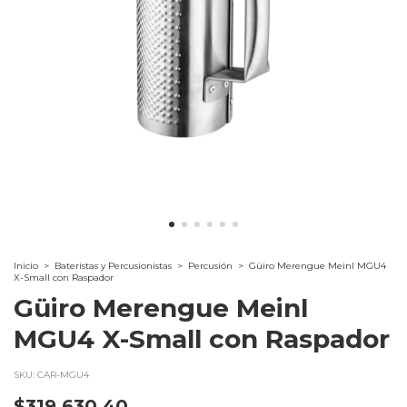
Inicio
>
Bateristas y Percusionistas
>
Percusión
>
Güiro Merengue Meinl MGU4
X-Small con Raspador
Güiro Merengue Meinl
MGU4 X-Small con Raspador
SKU:
CAR-MGU4
$319.630,40