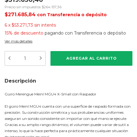
Precio sin impuestos
$264.157,36
$271.685,84
con
Transferencia o depósito
6
x
$53.271,73
sin interés
15% de descuento
pagando con Transferencia o depósito
Ver más detalles
Descripción
Güiro Merengue Meinl MGU4 X-Small con Raspador
El güiro Meinl MGU4 cuenta con una superficie de raspado formada con
precisión. Su construcción simétrica y sus protuberancias uniformes
aseguran un sonido consistente sin importar con qué mano se ejecute.
Gracias a su amplio rango dinámico, el volumen puede variar de sutil a
intenso, lo que la hace perfecta para prácticamente cualquier situación
de interpretación musical.