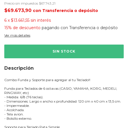
Precio sin impuestos
$67.743,21
$69.673,90
con
Transferencia o depósito
6
x
$13.661,55
sin interés
15% de descuento
pagando con Transferencia o depósito
Ver más detalles
Descripción
Combo Funda y Soporte para agregar al tu Teclado!!
Funda para Teclados de 6 octavas (CASIO, YAMAHA, KORG, MEDELI,
RINGWAY, etc)
- Medida: 6/8 (76 teclas).
- Dimensiones: Largo x ancho x profundidad: 120 cm x 40 cm x 13,5 cm.
- Impermeable.
- Acolchada.
- Tela avion.
- Bolsillo externo.
Soporte para Teclado Pata Simple