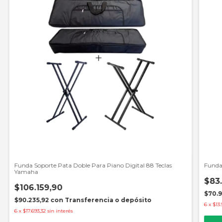
Funda Soporte Pata Doble Para Piano Digital 88 Teclas
Funda 
Yamaha
$83
$106.159,90
$70.
$90.235,92
con
Transferencia o depósito
6
x
$13.
6
x
$17.693,32
sin interés