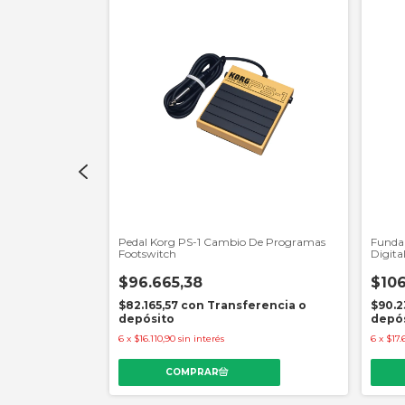
1 Bk Black
Pedal Korg PS-1 Cambio De Programas
Funda 
Footswitch
Digita
$96.665,38
$106
erencia o
$82.165,57
con
Transferencia o
$90.2
depósito
depó
6
x
$16.110,90
sin interés
6
x
$17.