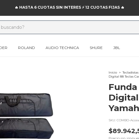
🔥 HASTA 6 CUOTAS SIN INTERES ⚡️ 12 CUOTAS FIJAS 🔥
DER
ROLAND
AUDIO TECHNICA
SHURE
JBL
Inicio
>
Tecladistas
Digital 88 Teclas C
Funda 
Digita
Yamah
SKU:
COMBO-Acceso
$89.942,
Precio sin impue