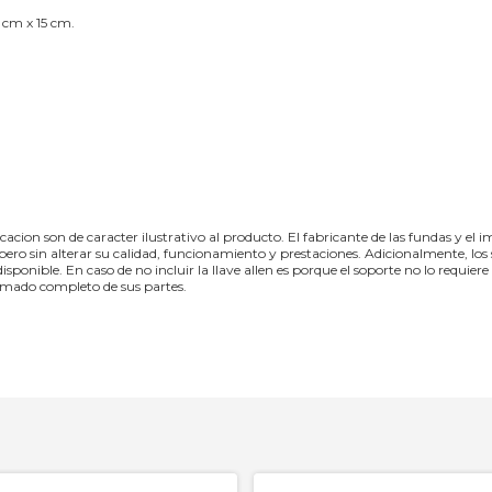
 cm x 15 cm.
icacion son de caracter ilustrativo al producto. El fabricante de las fundas y e
pero sin alterar su calidad, funcionamiento y prestaciones. Adicionalmente, lo
 disponible. En caso de no incluir la llave allen es porque el soporte no lo requie
armado completo de sus partes.