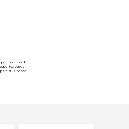
l importador pueden
s soportes pueden
re para su armado.