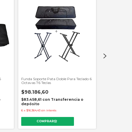
6
Funda Soporte Pata Doble Para Teclado 6
Soporte Para B1
Octavas 76 Teclas
$324.891,2
$98.186,60
$276.157,57
co
o
$83.458,61
con
Transferencia o
depósito
depósito
6
x
$54.148,54
sin in
6
x
$16.364,43
sin interés