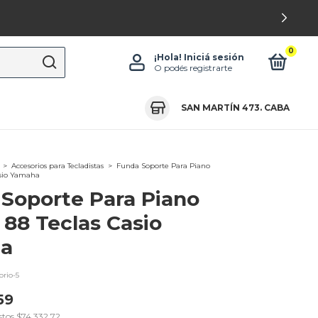
0
¡Hola!
Iniciá sesión
O podés registrarte
SAN MARTÍN 473. CABA
>
Accesorios para Tecladistas
>
Funda Soporte Para Piano
asio Yamaha
Soporte Para Piano
l 88 Teclas Casio
a
rio-5
59
stos
$74.332,72