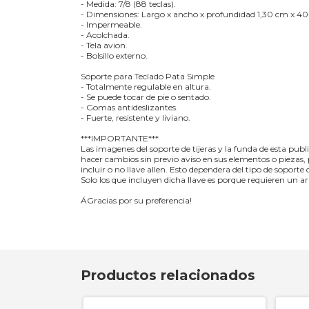
- Medida: 7/8 (88 teclas).
- Dimensiones: Largo x ancho x profundidad 1,30 cm x 40
- Impermeable.
- Acolchada.
- Tela avion.
- Bolsillo externo.
Soporte para Teclado Pata Simple
- Totalmente regulable en altura.
- Se puede tocar de pie o sentado.
- Gomas antideslizantes.
- Fuerte, resistente y liviano.
***IMPORTANTE***
Las imagenes del soporte de tijeras y la funda de esta publ
hacer cambios sin previo aviso en sus elementos o piezas, 
incluir o no llave allen. Esto dependera del tipo de soporte
Solo los que incluyen dicha llave es porque requieren un 
ÁGracias por su preferencia!
Productos relacionados