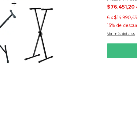
$76.451,20
6
x
$14.990,43
15% de descu
Ver más detalles