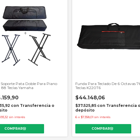
Soporte Pata Doble Para Piano
Funda Para Teclado De 6 Octavas 7
l 88 Teclas Yamaha
Teclas K220T6
.159,90
$44.148,06
35,92
con
Transferencia o
$37.525,85
con
Transferencia 
sito
depósito
693,32
sin interés
6
x
$7.358,01
sin interés