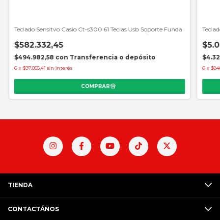
Teclado Sensitvo Casio Ct-s300 61 Teclas Usb Soporte Funda
Teclad
$582.332,45
$5.
$494.982,58
con
Transferencia o depósito
$4.32
6
x
$97.055,41
sin interés
6
x
$84
TIENDA
CONTACTÁNOS