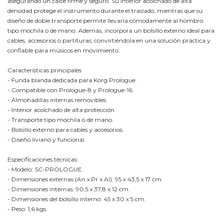
asegurando un calce firme y seguro. Su interior acolchado de alta
densidad protege el instrumento durante el traslado, mientras que su
diseño de doble transporte permite llevarla cómodamente al hombro
tipo mochila o de mano. Además, incorpora un bolsillo externo ideal para
cables, accesorios o partituras, convirtiéndola en una solución práctica y
confiable para músicos en movimiento.
Características principales:
- Funda blanda dedicada para Korg Prologue.
- Compatible con Prologue-8 y Prologue-16.
- Almohadillas internas removibles.
- Interior acolchado de alta protección.
- Transporte tipo mochila o de mano.
- Bolsillo externo para cables y accesorios.
- Diseño liviano y funcional.
Especificaciones técnicas:
- Modelo: SC-PROLOGUE.
- Dimensiones externas (An x Pr x Al): 95 x 43,5 x 17 cm.
- Dimensiones internas: 90,5 x 37,8 x 12 cm.
- Dimensiones del bolsillo interno: 45 x 30 x 5 cm.
- Peso: 1,6 kgs.