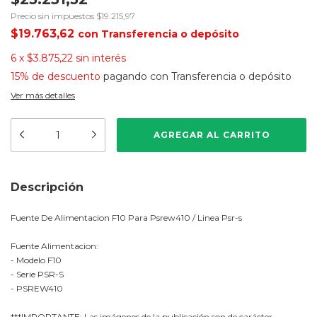
Precio sin impuestos
$19.215,97
$19.763,62
con
Transferencia o depósito
6
x
$3.875,22
sin interés
15% de descuento
pagando con Transferencia o depósito
Ver más detalles
Descripción
Fuente De Alimentacion F10 Para Psrew410 / Linea Psr-s
Fuente Alimentacion:
- Modelo F10
- Serie PSR-S
- PSREW410
***IMPORTANTE: Las imágenes de la publicación son de carácter