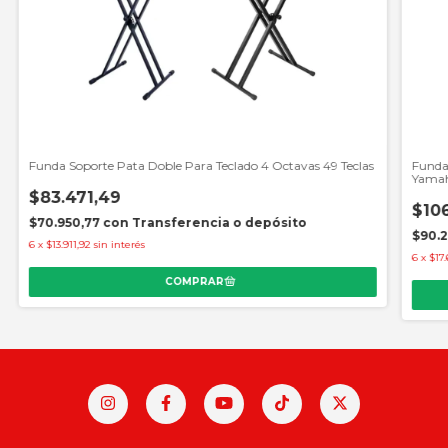
Funda Soporte Pata Doble Para Teclado 4 Octavas 49 Teclas
Funda 
Yama
$83.471,49
$106
$70.950,77
con
Transferencia o depósito
$90.
6
x
$13.911,92
sin interés
6
x
$17.