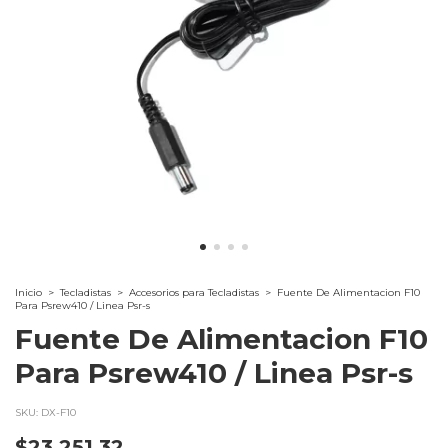
Inicio
>
Tecladistas
>
Accesorios para Tecladistas
>
Fuente De Alimentacion F10
Para Psrew410 / Linea Psr-s
Fuente De Alimentacion F10
Para Psrew410 / Linea Psr-s
SKU:
DX-F10
$23.251,32