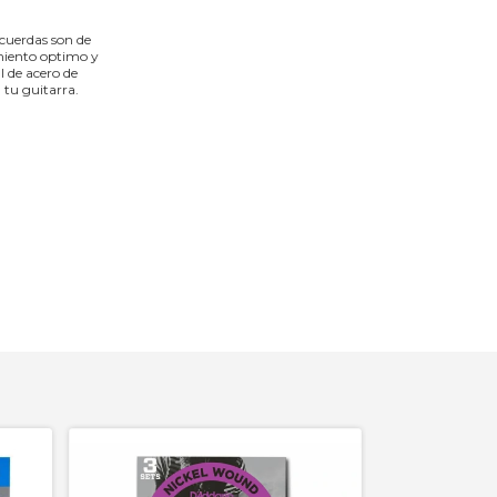
cuerdas son de
imiento optimo y
 de acero de
 tu guitarra.