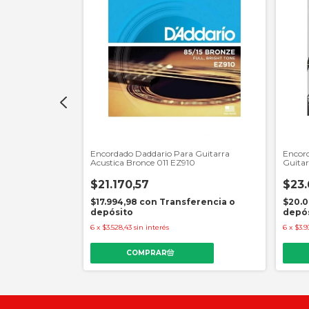
Encordado Daddario Para Guitarra
Encor
Clasica
Acustica Bronce 011 EZ910
Guitar
ormal
$21.170,57
$23.
$17.994,98
con
Transferencia o
$20.0
erencia o
depósito
depó
6
x
$3.528,43
sin interés
6
x
$3.9