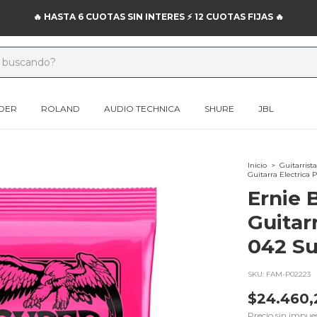
🔥 HASTA 6 CUOTAS SIN INTERES ⚡️ 12 CUOTAS FIJAS 🔥
DER
ROLAND
AUDIO TECHNICA
SHURE
JBL
Inicio
>
Guitarrista
Guitarra Electrica 
Ernie 
Guitar
042 S
SKU:
FAM-P02223
$24.460,
Precio sin impue