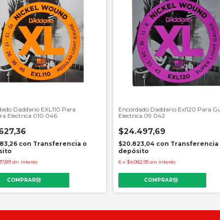
dado Daddario EXL110 Para
Encordado Daddario Exl120 Para Gu
ra Electrica 010 046
Electrica 09 042
627,36
$24.497,69
83,26
con
Transferencia o
$20.823,04
con
Transferencia
sito
depósito
37,89
sin interés
6
x
$4.082,95
sin interés