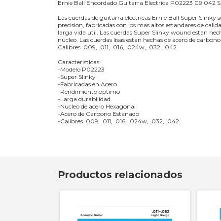
Ernie Ball Encordado Guitarra Electrica P02223 09 042 S
Las cuerdas de guitarra electricas Ernie Ball Super Slin
precision, fabricadas con los mas altos estandares de calid
larga vida util. Las cuerdas Super Slinky wound estan he
nucleo. Las cuerdas lisas estan hechas de acero de carbo
Calibres .009, .011, .016, .024w, .032, .042
Caracteristicas:
-Modelo P02223
-Super Slinky
-Fabricadas en Acero
-Rendimiento optimo
-Larga durabilidad
-Nucleo de acero Hexagonal
-Acero de Carbono Estanado
-Calibres .009, .011, .016, .024w, .032, .042
Productos relacionados