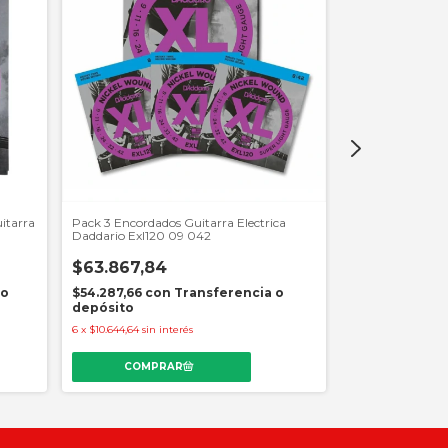
itarra
Pack 3 Encordados Guitarra Electrica
Encordado Para 
Daddario Exl120 09 042
Daddario Ej27 T
$63.867,84
$27.976,03
 o
$54.287,66
con
Transferencia o
$23.779,63
co
depósito
depósito
6
x
$10.644,64
sin interés
6
x
$4.662,67
sin in