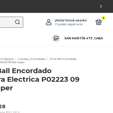
0
¡Hola!
Iniciá sesión
O podés registrarte
SAN MARTÍN 473. CABA
s & Bajistas
>
Cuerdas y Encordados
>
Ernie Ball Encordado
P02223 09 042 Super
Ball Encordado
ra Electrica P02223 09
uper
28
stos
$20.215,11