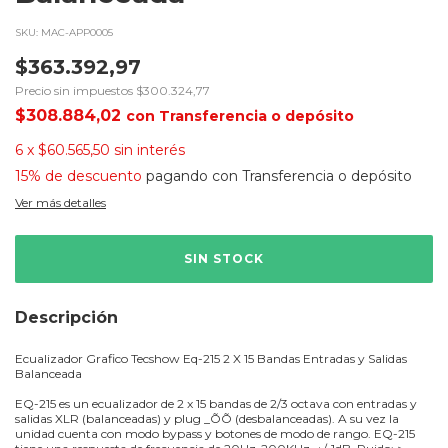
SKU:
MAC-APP0005
$363.392,97
Precio sin impuestos
$300.324,77
$308.884,02
con
Transferencia o depósito
6
x
$60.565,50
sin interés
15% de descuento
pagando con Transferencia o depósito
Ver más detalles
Descripción
Ecualizador Grafico Tecshow Eq-215 2 X 15 Bandas Entradas y Salidas
Balanceada
EQ-215 es un ecualizador de 2 x 15 bandas de 2/3 octava con entradas y
salidas XLR (balanceadas) y plug _ÕÕ (desbalanceadas). A su vez la
unidad cuenta con modo bypass y botones de modo de rango. EQ-215