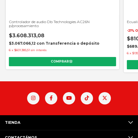
Controlador de audio Db Technologies AC26N
Ecuali
p/procesamiento
-
21
%
O
$3.608.313,08
$81
$3.067.066,12
con
Transferencia o depósito
$689.
6
x
$601.385,51
sin interés
6
x
$135
TIENDA
CONTACTÁNOS