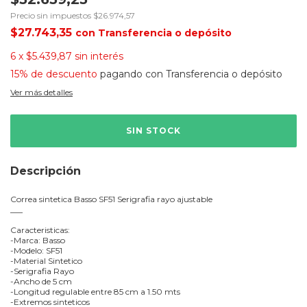
Precio sin impuestos
$26.974,57
$27.743,35
con
Transferencia o depósito
6
x
$5.439,87
sin interés
15% de descuento
pagando con Transferencia o depósito
Ver más detalles
Descripción
Correa sintetica Basso SF51 Serigrafia rayo ajustable
___
Caracteristicas:
-Marca: Basso
-Modelo: SF51
-Material Sintetico
-Serigrafia Rayo
-Ancho de 5 cm
-Longitud regulable entre 85 cm a 1.50 mts
-Extremos sinteticos