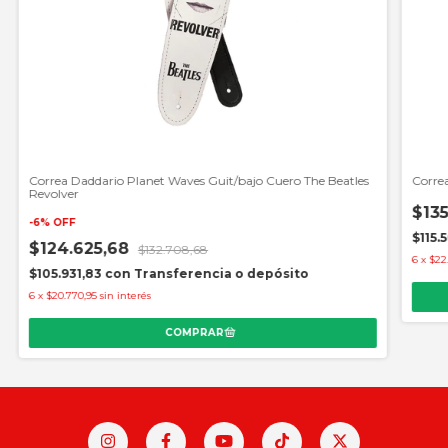
Correa Daddario Planet Waves Guit/bajo Cuero The Beatles
Correa
Revolver
$135
-
6
%
OFF
$115.
$124.625,68
$132.708,68
6
x
$22
$105.931,83
con
Transferencia o depósito
6
x
$20.770,95
sin interés