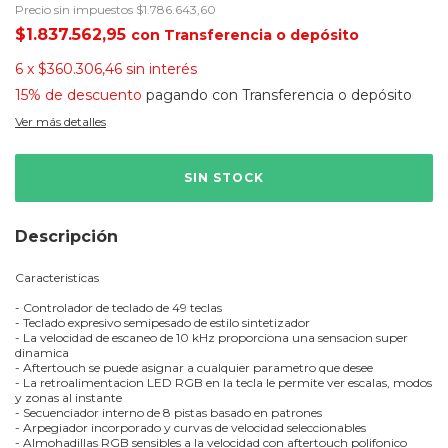
Precio sin impuestos
$1.786.643,60
$1.837.562,95
con
Transferencia o depósito
6
x
$360.306,46
sin interés
15% de descuento
pagando con Transferencia o depósito
Ver más detalles
Descripción
Caracteristicas
- Controlador de teclado de 49 teclas
- Teclado expresivo semipesado de estilo sintetizador
- La velocidad de escaneo de 10 kHz proporciona una sensacion super
dinamica
- Aftertouch se puede asignar a cualquier parametro que desee
- La retroalimentacion LED RGB en la tecla le permite ver escalas, modos
y zonas al instante
- Secuenciador interno de 8 pistas basado en patrones
- Arpegiador incorporado y curvas de velocidad seleccionables
- Almohadillas RGB sensibles a la velocidad con aftertouch polifonico