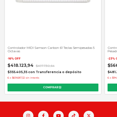
Controlador MIDI Samson Carbon 61 Teclas Semipesadas 5
Contr
Octavas
Pesad
-
16
%
OFF
-
23
%
$418.123,94
$56
$497.730,64
$355.405,35
con
Transferencia o depósito
$481.
6
x
$69.687,32
sin interés
6
x
$94