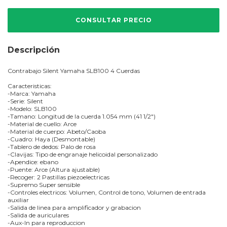
Descripción
Contrabajo Silent Yamaha SLB100 4 Cuerdas
Caracteristicas:
-Marca: Yamaha
-Serie: Silent
-Modelo: SLB100
-Tamano: Longitud de la cuerda 1.054 mm (41 1/2")
-Material de cuello: Arce
-Material de cuerpo: Abeto/Caoba
-Cuadro: Haya (Desmontable)
-Tablero de dedos: Palo de rosa
-Clavijas: Tipo de engranaje helicoidal personalizado
-Apendice: ebano
-Puente: Arce (Altura ajustable)
-Recoger: 2 Pastillas piezoelectricas
-Supremo Super sensible
-Controles electricos: Volumen, Control de tono, Volumen de entrada
auxiliar
-Salida de linea para amplificador y grabacion
-Salida de auriculares
-Aux-In para reproduccion