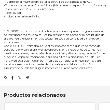
-Fuente de alimentacion: Bateria de 9V 1 pc o Adaptador de CA
-Duracion de bateria: Aprox. 12 hrs (Manganeso), Aprox. 24 hrs (Alcalino)
-Dimensiones: 525 x 1.753 x 435 mm
-Peso: 10 Kg
-Incluida bateria de 9V 1pc
El SLB100 permite interpretar tonos adecuados para una gran variedad
de instrumentos musicales. Los bajistas sabran apreciar la posibilidad de
ensayar en silencio, mientras escuchan toda su tonalidad a traves de
auriculares.
Con el SLB-100, Yamaha sigue el mismo concepto que ya se tomo de
base para el violin Silent y el violoncello Silent. Relaciones de tamano y
medida normales, materiales de alta calidad y diseno de agradable forma,
ningun cuerpo de resonancia para posibilitar la ejecucion a cualquier
hora y en cualquier lugar por medio de auriculares o megafonia, y un
sonido que es practicamente identico al del modelo acustico. Por
supuesto se puede tocar igualmente con el arco o con pizzicato.
Productos relacionados