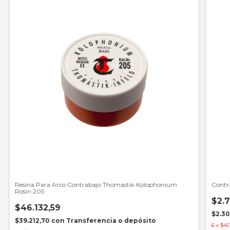
Resina Para Arco Contrabajo Thomastik Kolophonium
Contr
Rosin 205
$2.7
$46.132,59
$2.30
$39.212,70
con
Transferencia o depósito
6
x
$45