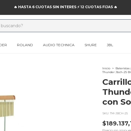
DER
ROLAND
AUDIO TECHNICA
SHURE
JBL
Inicio
>
Bateristas 
Thunder Jbch-25 Br
Carrill
Thund
con So
SKU:
TM-JBCH-25
$189.137,
Precio sin impue