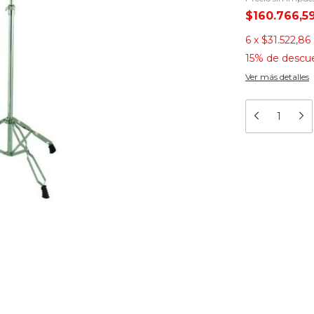
$160.766,5
6
x
$31.522,86
15% de descu
Ver más detalles