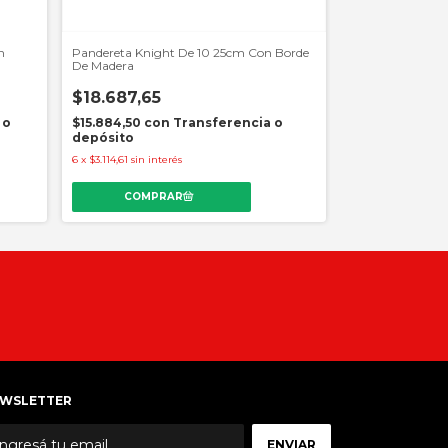
n
Pandereta Knight De 10 25cm Con Borde
Pandereta Knigh
De Madera
Madera Y Parche
$18.687,65
$10.239,93
 o
$15.884,50
con
Transferencia o
$8.703,94
con
depósito
depósito
6
x
$3.114,61
sin interés
6
x
$1.706,66
sin int
WSLETTER