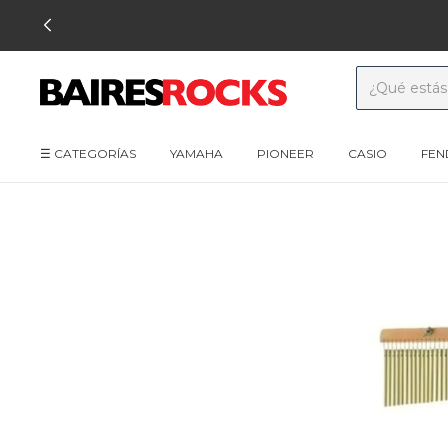
🔥 HASTA 6 CUOTAS SIN INTERES ⚡️ 12 CUOTAS FIJAS 🔥
☰ CATEGORÍAS
YAMAHA
PIONEER
CASIO
FEN