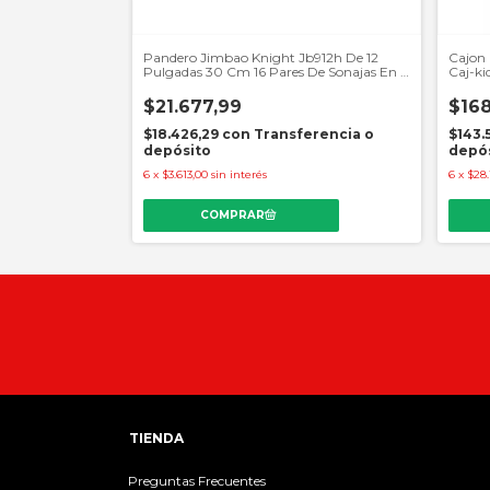
mo Ta-9208-18 8
Pandero Jimbao Knight Jb912h De 12
Cajon
Pulgadas 30 Cm 16 Pares De Sonajas En 2
Caj-ki
Hileras Parche De Cuero Sintetico
$21.677,99
$168
erencia o
$18.426,29
con
Transferencia o
$143.
depósito
depó
6
x
$3.613,00
sin interés
6
x
$28.
TIENDA
Preguntas Frecuentes