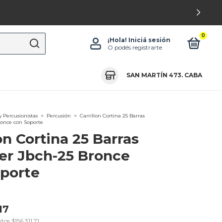
0
¡Hola!
Iniciá sesión
O podés registrarte
SAN MARTÍN 473. CABA
y Percusionistas
>
Percusión
>
Carrillon Cortina 25 Barras
once con Soporte
on Cortina 25 Barras
er Jbch-25 Bronce
porte
17
stos
$156.311,71