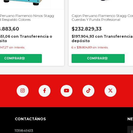
 Peruano Flamenco Ninos Stagg
Cajon Peruano Flamenco Stagg Co
d Respaldo Colores
Cuerdas Y Funda Profesional
.883,60
$232.829,33
551,06
con
Transferencia o
$197.904,93
con
Transferencia
sito
depósito
147,27
sin interés
6
x
$38.804,89
sin interés
CONTACTÁNOS
NE
1139849613