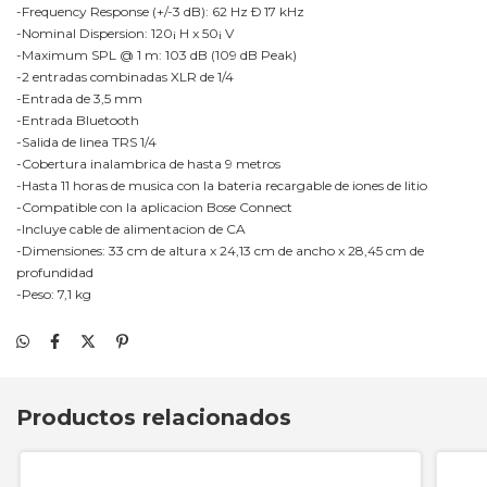
-Frequency Response (+/-3 dB): 62 Hz Ð 17 kHz
-Nominal Dispersion: 120¡ H x 50¡ V
-Maximum SPL @ 1 m: 103 dB (109 dB Peak)
-2 entradas combinadas XLR de 1/4
-Entrada de 3,5 mm
-Entrada Bluetooth
-Salida de linea TRS 1/4
-Cobertura inalambrica de hasta 9 metros
-Hasta 11 horas de musica con la bateria recargable de iones de litio
-Compatible con la aplicacion Bose Connect
-Incluye cable de alimentacion de CA
-Dimensiones: 33 cm de altura x 24,13 cm de ancho x 28,45 cm de
profundidad
-Peso: 7,1 kg
Productos relacionados