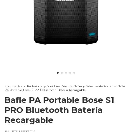
Inicio
>
Audio Profesional y Sonido en Vivo
>
Bafles y Sistemas de Audio
>
Bafle
PA Portable Bose S1 PRO Bluetooth Batería Recargable
Bafle PA Portable Bose S1
PRO Bluetooth Batería
Recargable
SKU:
ETE-869583-1110