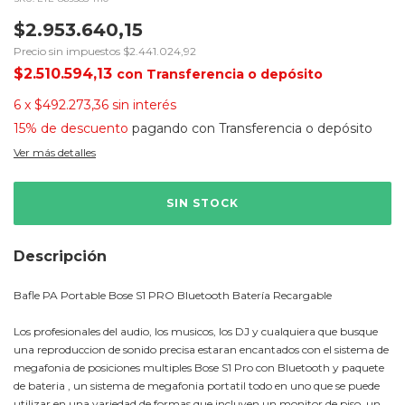
$2.953.640,15
Precio sin impuestos
$2.441.024,92
$2.510.594,13
con
Transferencia o depósito
6
x
$492.273,36
sin interés
15% de descuento
pagando con Transferencia o depósito
Ver más detalles
Descripción
Bafle PA Portable Bose S1 PRO Bluetooth Batería Recargable
Los profesionales del audio, los musicos, los DJ y cualquiera que busque
una reproduccion de sonido precisa estaran encantados con el sistema de
megafonia de posiciones multiples Bose S1 Pro con Bluetooth y paquete
de bateria , un sistema de megafonia portatil todo en uno que se puede
utilizar en una variedad de formas que incluyen un monitor de piso, un