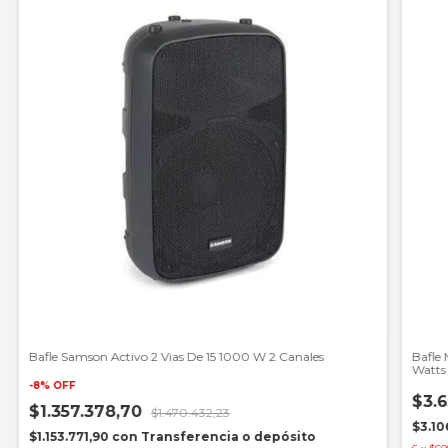
Bafle Samson Activo 2 Vias De 15 1000 W 2 Canales
Bafle 
Watts
-
8
%
OFF
$3.6
$1.357.378,70
$1.470.432,23
$3.10
$1.153.771,90
con
Transferencia o depósito