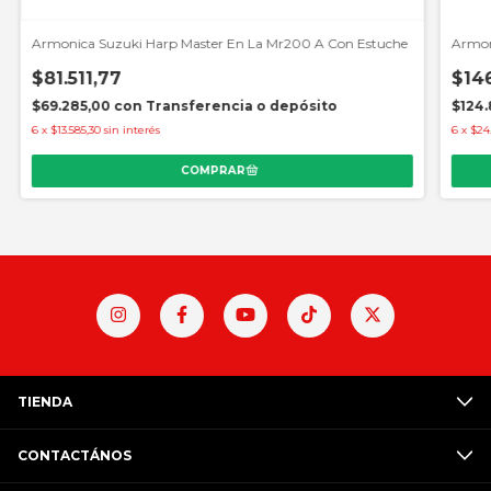
Armonica Suzuki Harp Master En La Mr200 A Con Estuche
Armon
$81.511,77
$146
$69.285,00
con
Transferencia o depósito
$124.
6
x
$13.585,30
sin interés
6
x
$24
TIENDA
CONTACTÁNOS