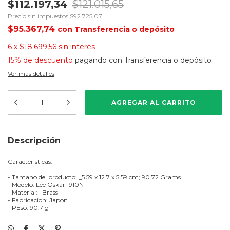
$112.197,34
$121.015,65
Precio sin impuestos
$92.725,07
$95.367,74
con
Transferencia o depósito
6
x
$18.699,56
sin interés
15% de descuento
pagando con Transferencia o depósito
Ver más detalles
Descripción
Caracteristicas:
- Tamano del producto: _5.59 x 12.7 x 5.59 cm; 90.72 Grams
- Modelo: Lee Oskar 1910N
- Material: _Brass
- Fabricacion: Japon
- PEso: 90.7 g