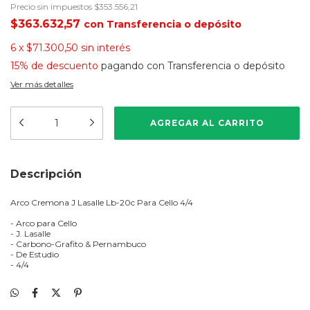
Precio sin impuestos
$353.556,21
$363.632,57
con
Transferencia o depósito
6
x
$71.300,50
sin interés
15% de descuento
pagando con Transferencia o depósito
Ver más detalles
Descripción
Arco Cremona J Lasalle Lb-20c Para Cello 4/4
- Arco para Cello
- J. Lasalle
- Carbono-Grafito & Pernambuco
- De Estudio
- 4/4