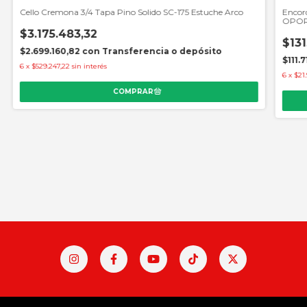
Cello Cremona 3/4 Tapa Pino Solido SC-175 Estuche Arco
Encord
OPOR
$3.175.483,32
$131
$2.699.160,82
con
Transferencia o depósito
$111.
6
x
$529.247,22
sin interés
6
x
$21