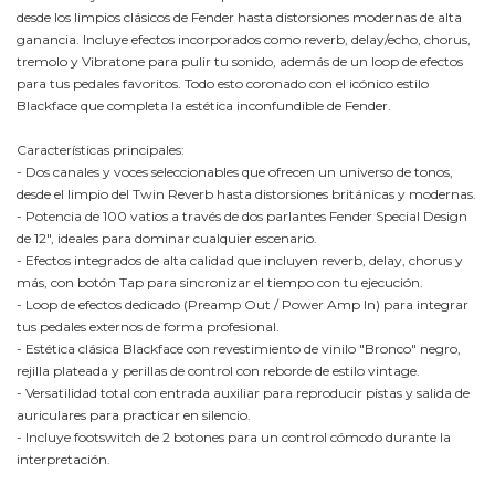
desde los limpios clásicos de Fender hasta distorsiones modernas de alta
ganancia. Incluye efectos incorporados como reverb, delay/echo, chorus,
tremolo y Vibratone para pulir tu sonido, además de un loop de efectos
para tus pedales favoritos. Todo esto coronado con el icónico estilo
Blackface que completa la estética inconfundible de Fender.
Características principales:
- Dos canales y voces seleccionables que ofrecen un universo de tonos,
desde el limpio del Twin Reverb hasta distorsiones británicas y modernas.
- Potencia de 100 vatios a través de dos parlantes Fender Special Design
de 12", ideales para dominar cualquier escenario.
- Efectos integrados de alta calidad que incluyen reverb, delay, chorus y
más, con botón Tap para sincronizar el tiempo con tu ejecución.
- Loop de efectos dedicado (Preamp Out / Power Amp In) para integrar
tus pedales externos de forma profesional.
- Estética clásica Blackface con revestimiento de vinilo "Bronco" negro,
rejilla plateada y perillas de control con reborde de estilo vintage.
- Versatilidad total con entrada auxiliar para reproducir pistas y salida de
auriculares para practicar en silencio.
- Incluye footswitch de 2 botones para un control cómodo durante la
interpretación.