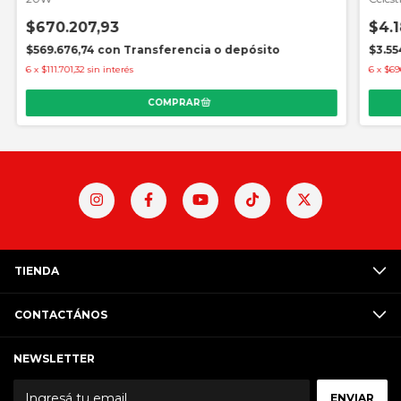
$670.207,93
$4.1
$569.676,74
con
Transferencia o depósito
$3.55
6
x
$111.701,32
sin interés
6
x
$69
TIENDA
CONTACTÁNOS
NEWSLETTER