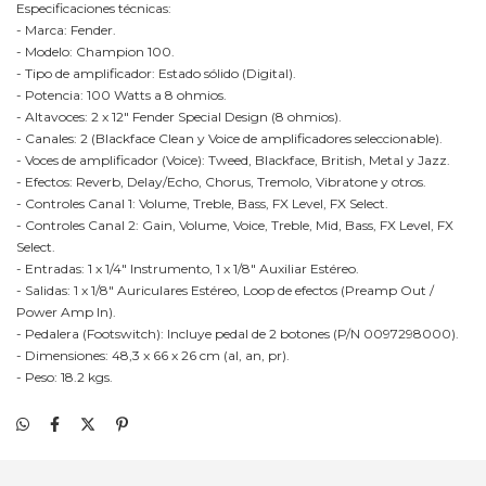
Especificaciones técnicas:
- Marca: Fender.
- Modelo: Champion 100.
- Tipo de amplificador: Estado sólido (Digital).
- Potencia: 100 Watts a 8 ohmios.
- Altavoces: 2 x 12" Fender Special Design (8 ohmios).
- Canales: 2 (Blackface Clean y Voice de amplificadores seleccionable).
- Voces de amplificador (Voice): Tweed, Blackface, British, Metal y Jazz.
- Efectos: Reverb, Delay/Echo, Chorus, Tremolo, Vibratone y otros.
- Controles Canal 1: Volume, Treble, Bass, FX Level, FX Select.
- Controles Canal 2: Gain, Volume, Voice, Treble, Mid, Bass, FX Level, FX
Select.
- Entradas: 1 x 1/4" Instrumento, 1 x 1/8" Auxiliar Estéreo.
- Salidas: 1 x 1/8" Auriculares Estéreo, Loop de efectos (Preamp Out /
Power Amp In).
- Pedalera (Footswitch): Incluye pedal de 2 botones (P/N 0097298000).
- Dimensiones: 48,3 x 66 x 26 cm (al, an, pr).
- Peso: 18.2 kgs.