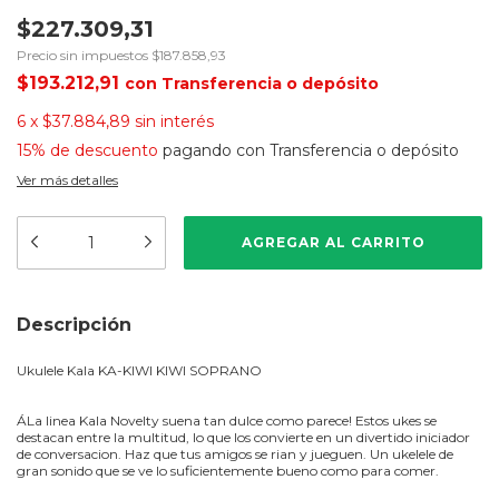
$227.309,31
Precio sin impuestos
$187.858,93
$193.212,91
con
Transferencia o depósito
6
x
$37.884,89
sin interés
15% de descuento
pagando con Transferencia o depósito
Ver más detalles
Descripción
Ukulele Kala KA-KIWI KIWI SOPRANO
ÁLa linea Kala Novelty suena tan dulce como parece! Estos ukes se
destacan entre la multitud, lo que los convierte en un divertido iniciador
de conversacion. Haz que tus amigos se rian y jueguen. Un ukelele de
gran sonido que se ve lo suficientemente bueno como para comer.