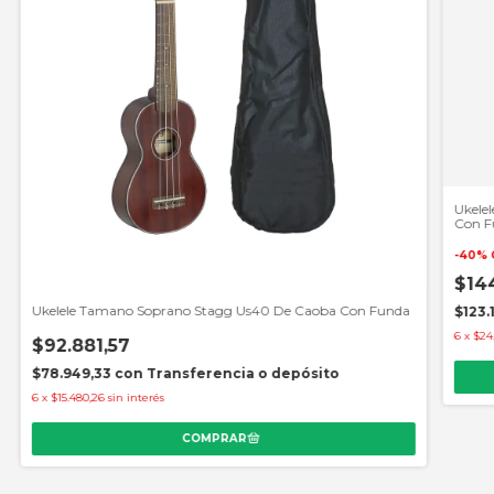
Ukele
Con Fu
Cuerd
-
40
%
$14
Ukelele Tamano Soprano Stagg Us40 De Caoba Con Funda
$123.
6
x
$24.
$92.881,57
$78.949,33
con
Transferencia o depósito
6
x
$15.480,26
sin interés