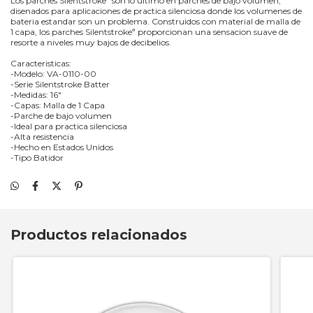
Los parches Silentstrokeª son lo ultimo en parches de bajo volumen,
disenados para aplicaciones de practica silenciosa donde los volumenes de
bateria estandar son un problema. Construidos con material de malla de
1 capa, los parches Silentstrokeª proporcionan una sensacion suave de
resorte a niveles muy bajos de decibelios.
Caracteristicas:
-Modelo: VA-0110-00
-Serie Silentstroke Batter
-Medidas: 16"
-Capas: Malla de 1 Capa
-Parche de bajo volumen
-Ideal para practica silenciosa
-Alta resistencia
-Hecho en Estados Unidos
-Tipo Batidor
Productos relacionados