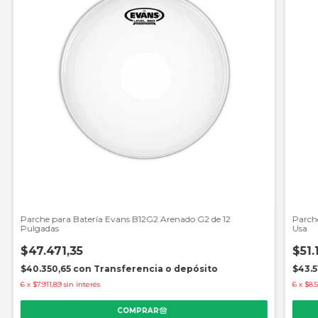
Parche para Batería Evans B12G2 Arenado G2 de 12
Parch
Pulgadas
Usa
$47.471,35
$51.
$40.350,65
con
Transferencia o depósito
$43.5
6
x
$7.911,89
sin interés
6
x
$8.